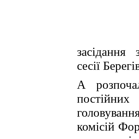
засідання 
сесії Берегі
А розпоча
постійних
головуванн
комісій Фор