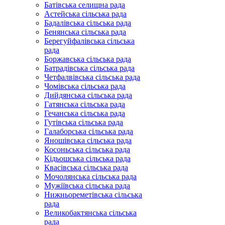
Батівська селищна рада
Астейська сільська рада
Бадалівська сільська рада
Бенянська сільська рада
Берегуйфалівська сільська
рада
Боржавська сільська рада
Батрадівська сільська рада
Четфалвівська сільська рада
Чомівська сільська рада
Дийдянська сільська рада
Гатянська сільська рада
Гечанська сільська рада
Гутівська сільська рада
Галаборська сільська рада
Яношівська сільська рада
Косоньська сільська рада
Кідьошська сільська рада
Квасівська сільська рада
Мочолянська сільська рада
Мужіївська сільська рада
Нижньореметівська сільська
рада
Великобактянська сільська
рада