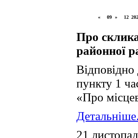
«
09
»
12
20
Про склика
районної р
Відповідно 
пункту 1 ча
«Про місцев
Детальніше.
21 листопад