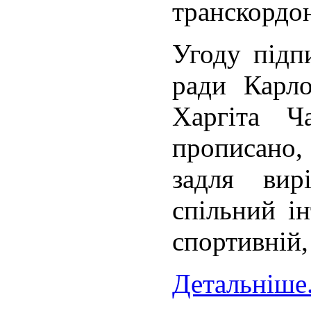
транскордон
Угоду підпи
ради Карло
Харгіта Ч
прописано
задля вир
спільний ін
спортивній,
Детальніше.