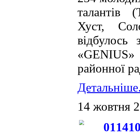
талантів (
Хуст, Сол
відбулось 
«GENIUS» з
районної ра
Детальніше.
14 жовтня 