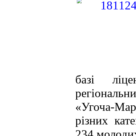
базі ліц
регіональн
«Угоча-Ма
різних кат
234 молодих