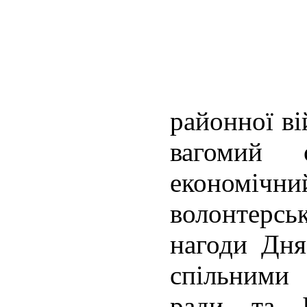
районної ві
вагомий о
економічн
волонтерсь
нагоди Дня
спільними 
ради та Б