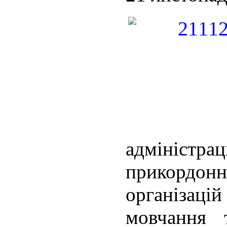
адміністра
прикордонн
організац
мовчання 