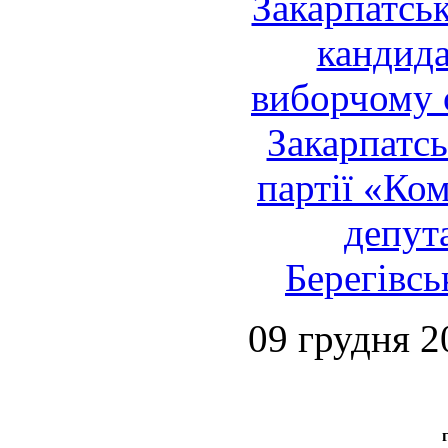
Закарпатськ
кандида
виборчому 
Закарпатсь
партії «Ко
депут
Берегівсь
09 грудня 2