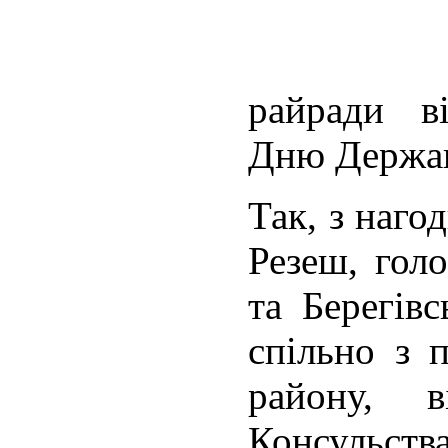
райради ві
Дню Держав
Так, з наго
Резеш, голо
та Берегів
спільно з 
району, в
Консульств