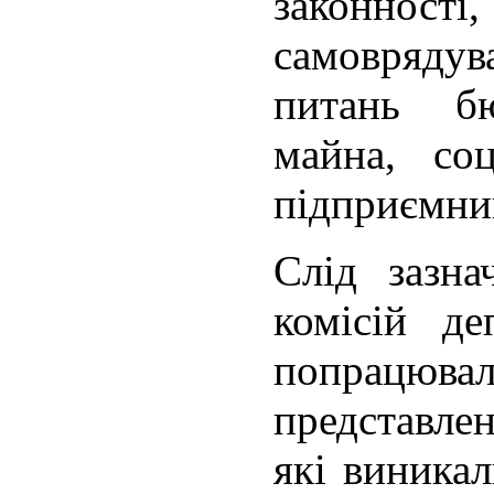
законност
самовряду
питань бю
майна, соц
підприємни
Слід зазна
комісій де
попрацювал
представлен
які виникал