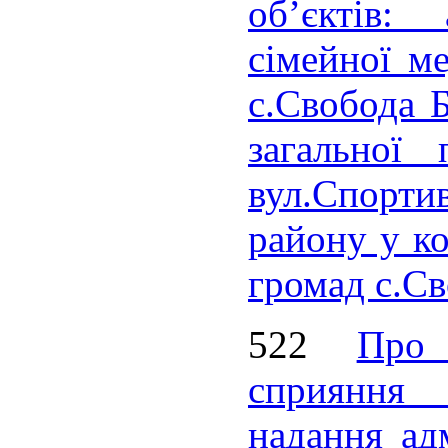
об’єктів: 
сімейної м
с.Свобода Б
загальної
вул.Спорти
району у ко
громад с.Св
522
Про
сприянн
надання адм