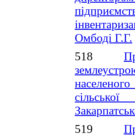
підприємст
інвентариз
Омбоді Г.Г.
518
П
землеустро
населеног
сільсько
Закарпатськ
519
П