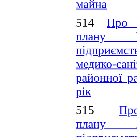
майна
514
Про 
плану Ко
підприємст
медико-са
районної ра
рік
515
Пр
плану Ко