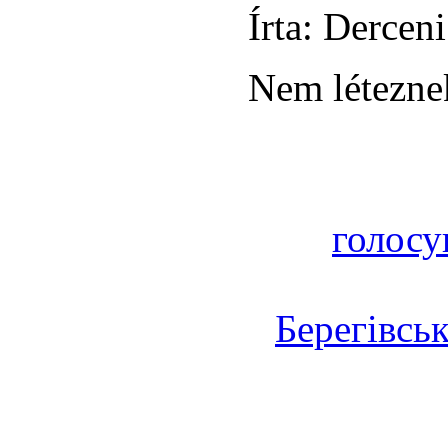
Írta: Derceni
Nem léteznek
голосу
Берегівсь