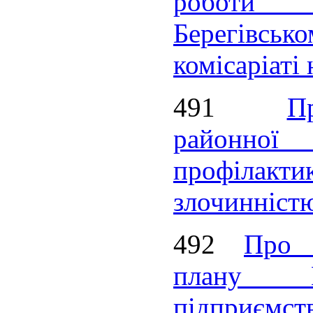
роботи
Берегівсь
комісаріаті
491
П
районно
профілакти
злочинніст
492
Про 
плану Ко
підприємств