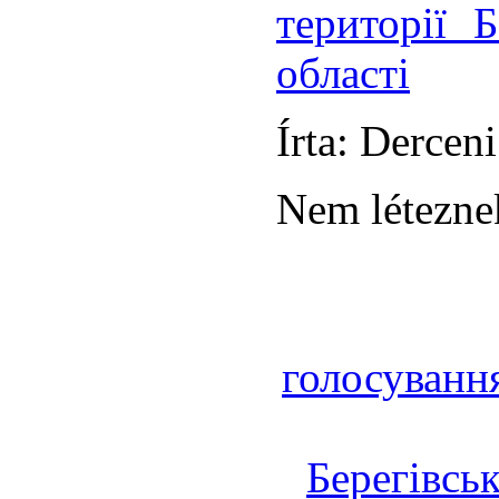
території Б
області
Írta: Derceni
Nem léteznek
голосуванн
Берегівсь