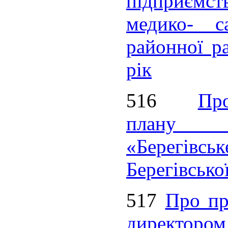
підприємст
медико- са
районної ра
рік
516
Пр
плану К
«Берегівсь
Берегівсько
517
Про пр
дирек