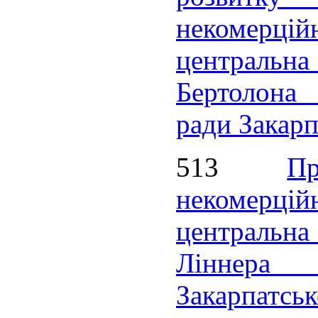
некомерцій
централь
Бертолона
ради Закарп
513
П
некомерцій
центральна
Ліннера 
Закарпатсь