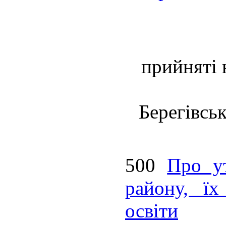
прийняті 
Берегівсь
500
Про ут
району, їх
освіти