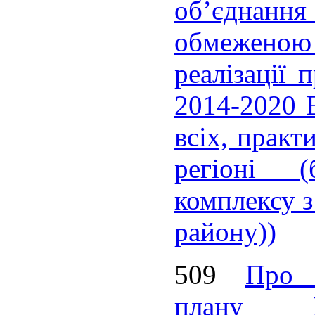
об’єднання 
обмеженою 
реалізації
2014-2020 E
всіх, практ
регіоні (б
комплексу з
району))
509
Про 
плану Ко