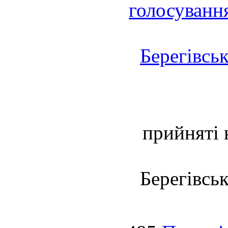
голосуванн
Берегівсь
прийняті 
Берегівсь