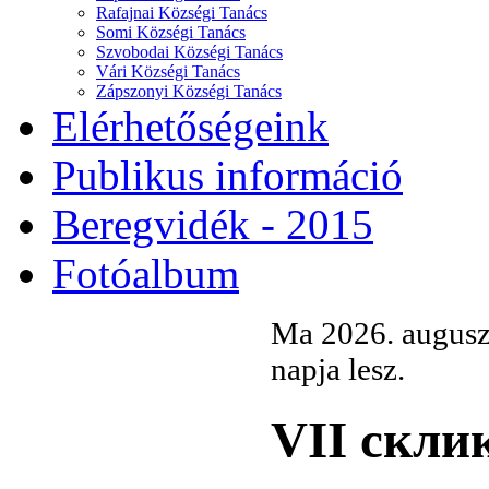
Rafajnai Községi Tanács
Somi Községi Tanács
Szvobodai Községi Tanács
Vári Községi Tanács
Zápszonyi Községi Tanács
Elérhetőségeink
Publikus információ
Beregvidék - 2015
Fotóalbum
Ma 2026. augusz
napja lesz.
VII скли