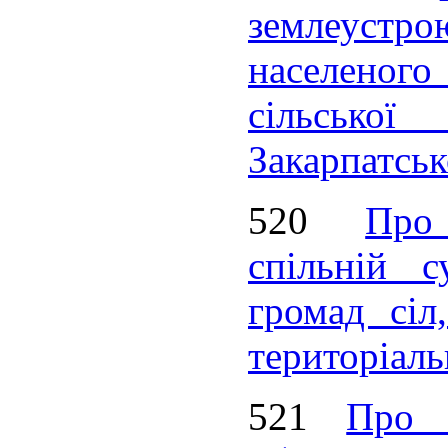
землеустро
населеног
сільсько
Закарпатськ
520
Про
спільній с
громад сіл
територіаль
521
Про 