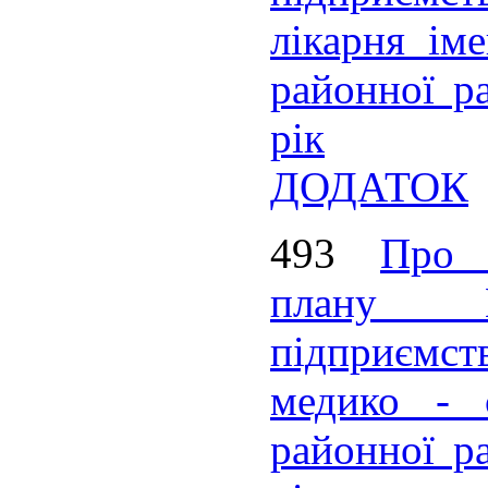
лікарня іме
районної ра
рік
ДОДАТОК
493
Про 
плану Ко
підприємст
медико - с
районної ра