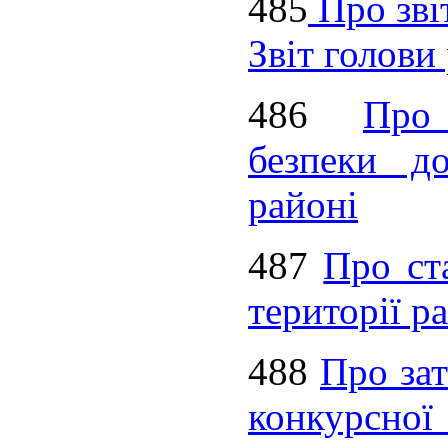
485
Про зві
Звіт голови
486
Про
безпеки д
районі
487
Про ст
території р
488
Про за
конкурсної