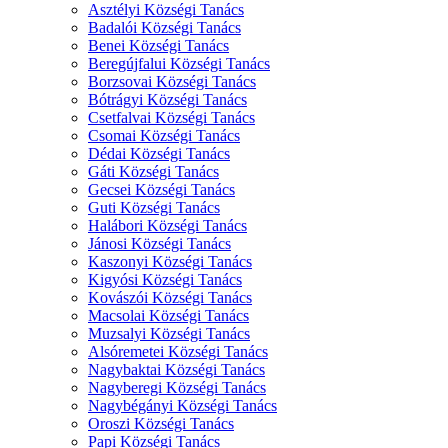
Asztélyi Községi Tanács
Badalói Községi Tanács
Benei Községi Tanács
Beregújfalui Községi Tanács
Borzsovai Községi Tanács
Bótrágyi Községi Tanács
Csetfalvai Községi Tanács
Csomai Községi Tanács
Dédai Községi Tanács
Gáti Községi Tanács
Gecsei Községi Tanács
Guti Községi Tanács
Halábori Községi Tanács
Jánosi Községi Tanács
Kaszonyi Községi Tanács
Kigyósi Községi Tanács
Kovászói Községi Tanács
Macsolai Községi Tanács
Muzsalyi Községi Tanács
Alsóremetei Községi Tanács
Nagybaktai Községi Tanács
Nagyberegi Községi Tanács
Nagybégányi Községi Tanács
Oroszi Községi Tanács
Papi Községi Tanács