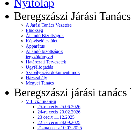
Nyitólap
Beregszászi Járási Tanács
A Járási Tanács Vezetése
Elnökség
Állandó Bizottságok
Képviselőtestület
Apparátus
Állandó bizottságok
jegyzőkönyvei
Határozati Tervezetek
Ügyfélfogadás
Szabályozási dokumentumok
Házszabály
Megyei Tanács
Beregszászi járási tanács 
VIII скликання
25-та сесія 25.06.2026
24-та сесія 20.02.2026
23 сесія 11.12.2025
22-га сесія 24.09.2025
21-ша сесія 10.07.2025