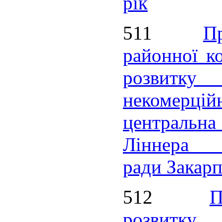
рік
511
П
районної к
розви
некомерцій
центральна
Ліннера
ради Закарп
512
розви