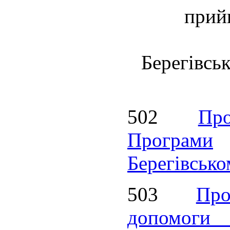
прий
Берегівсь
502
Пр
Програми
Берегівсько
503
Пр
допомог