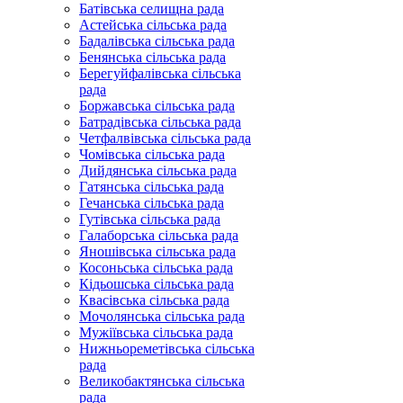
Батівська селищна рада
Астейська сільська рада
Бадалівська сільська рада
Бенянська сільська рада
Берегуйфалівська сільська
рада
Боржавська сільська рада
Батрадівська сільська рада
Четфалвівська сільська рада
Чомівська сільська рада
Дийдянська сільська рада
Гатянська сільська рада
Гечанська сільська рада
Гутівська сільська рада
Галаборська сільська рада
Яношівська сільська рада
Косоньська сільська рада
Кідьошська сільська рада
Квасівська сільська рада
Мочолянська сільська рада
Мужіївська сільська рада
Нижньореметівська сільська
рада
Великобактянська сільська
рада