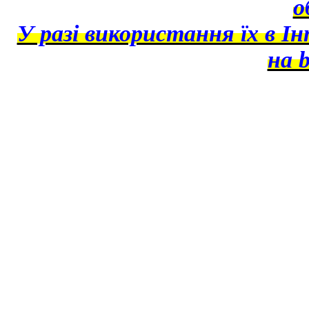
о
У разі використання їх в І
на b