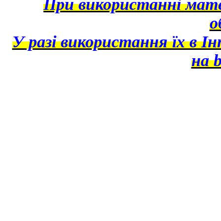
При використанні матер
о
У разі використання їх в І
на b