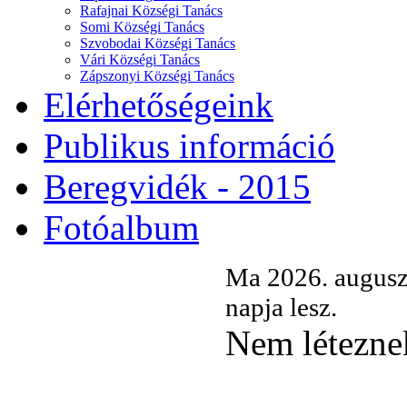
Rafajnai Községi Tanács
Somi Községi Tanács
Szvobodai Községi Tanács
Vári Községi Tanács
Zápszonyi Községi Tanács
Elérhetőségeink
Publikus információ
Beregvidék - 2015
Fotóalbum
Ma 2026. augusz
napja lesz.
Nem léteznek