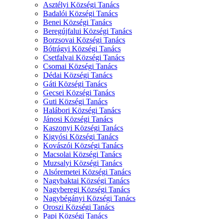
Asztélyi Községi Tanács
Badalói Községi Tanács
Benei Községi Tanács
Beregújfalui Községi Tanács
Borzsovai Községi Tanács
Bótrágyi Községi Tanács
Csetfalvai Községi Tanács
Csomai Községi Tanács
Dédai Községi Tanács
Gáti Községi Tanács
Gecsei Községi Tanács
Guti Községi Tanács
Halábori Községi Tanács
Jánosi Községi Tanács
Kaszonyi Községi Tanács
Kigyósi Községi Tanács
Kovászói Községi Tanács
Macsolai Községi Tanács
Muzsalyi Községi Tanács
Alsóremetei Községi Tanács
Nagybaktai Községi Tanács
Nagyberegi Községi Tanács
Nagybégányi Községi Tanács
Oroszi Községi Tanács
Papi Községi Tanács