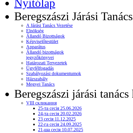
Nyitólap
Beregszászi Járási Tanács
A Járási Tanács Vezetése
Elnökség
Állandó Bizottságok
Képviselőtestület
Apparátus
Állandó bizottságok
jegyzőkönyvei
Határozati Tervezetek
Ügyfélfogadás
Szabályozási dokumentumok
Házszabály
Megyei Tanács
Beregszászi járási tanács 
VIII скликання
25-та сесія 25.06.2026
24-та сесія 20.02.2026
23 сесія 11.12.2025
22-га сесія 24.09.2025
21-ша сесія 10.07.2025