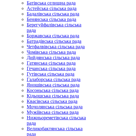
Батівська селищна рада
Астейська сільська рада
Бадалівська сільська рада
Бенянська сільська рада
Берегуйфалівська сільська
рада
Боржавська сільська рада
Батрадівська сільська рада
Четфалвівська сільська рада
Чомівська сільська рада
Дийдянська сільська рада
Гатянська сільська рада
Гечанська сільська рада
Гутівська сільська рада
Галаборська сільська рада
Яношівська сільська рада
Косоньська сільська рада
Кідьошська сільська рада
Квасівська сільська рада
Мочолянська сільська рада
Мужіївська сільська рада
Нижньореметівська сільська
рада
Великобактянська сільська
рада