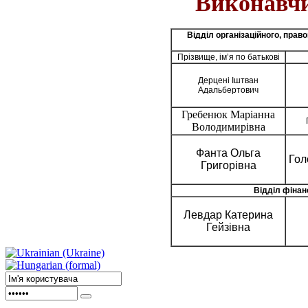
Виконавчи
Відділ організаційного, прав
Прізвище, ім’я по батькові
Дерцені Іштван
Адальбертович
Гребенюк Маріанна
Володимирівна
Фанта Ольга
Гол
Григорівна
Відділ фінан
Левдар Катерина
Гейзівна