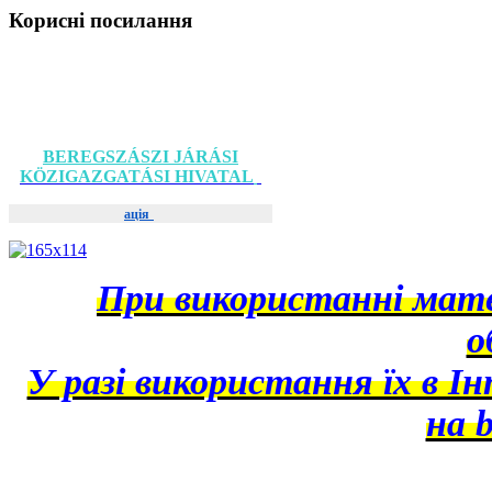
Корисні
посилання
BEREGSZÁSZI JÁRÁSI
KÖZIGAZGATÁSI HIVATAL
ація
При використанні матер
о
У разі використання їх в І
на b