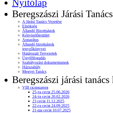
Nyitólap
Beregszászi Járási Tanács
A Járási Tanács Vezetése
Elnökség
Állandó Bizottságok
Képviselőtestület
Apparátus
Állandó bizottságok
jegyzőkönyvei
Határozati Tervezetek
Ügyfélfogadás
Szabályozási dokumentumok
Házszabály
Megyei Tanács
Beregszászi járási tanács 
VIII скликання
25-та сесія 25.06.2026
24-та сесія 20.02.2026
23 сесія 11.12.2025
22-га сесія 24.09.2025
21-ша сесія 10.07.2025