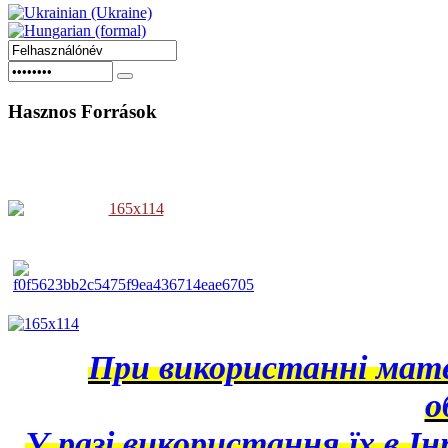
Hasznos
Források
При використанні матер
о
У разі використання їх в І