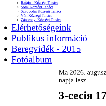
Rafajnai Községi Tanács
Somi Községi Tanács
Szvobodai Községi Tanács
Vári Községi Tanács
Zápszonyi Községi Tanács
Elérhetőségeink
Publikus információ
Beregvidék - 2015
Fotóalbum
Ma 2026. augusz
napja lesz.
3-сесія 1