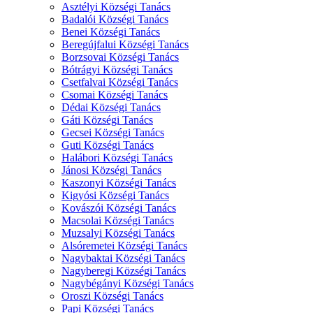
Asztélyi Községi Tanács
Badalói Községi Tanács
Benei Községi Tanács
Beregújfalui Községi Tanács
Borzsovai Községi Tanács
Bótrágyi Községi Tanács
Csetfalvai Községi Tanács
Csomai Községi Tanács
Dédai Községi Tanács
Gáti Községi Tanács
Gecsei Községi Tanács
Guti Községi Tanács
Halábori Községi Tanács
Jánosi Községi Tanács
Kaszonyi Községi Tanács
Kigyósi Községi Tanács
Kovászói Községi Tanács
Macsolai Községi Tanács
Muzsalyi Községi Tanács
Alsóremetei Községi Tanács
Nagybaktai Községi Tanács
Nagyberegi Községi Tanács
Nagybégányi Községi Tanács
Oroszi Községi Tanács
Papi Községi Tanács