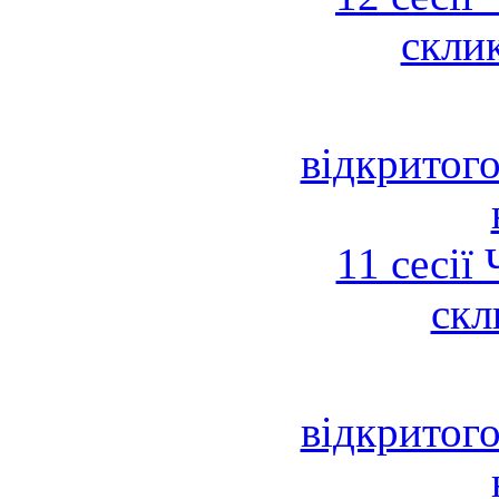
скли
відкритого
11 сесії
скл
відкритого