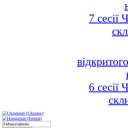
7 сесії 
скл
відкритого
6 сесії 
скл