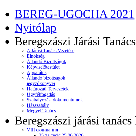
BEREG-UGOCHA 2021
Nyitólap
Beregszászi Járási Tanács
A Járási Tanács Vezetése
Elnökség
Állandó Bizottságok
Képviselőtestület
Apparátus
Állandó bizottságok
jegyzőkönyvei
Határozati Tervezetek
Ügyfélfogadás
Szabályozási dokumentumok
Házszabály
Megyei Tanács
Beregszászi járási tanács 
VIII скликання
25-та сесія 25.06.2026