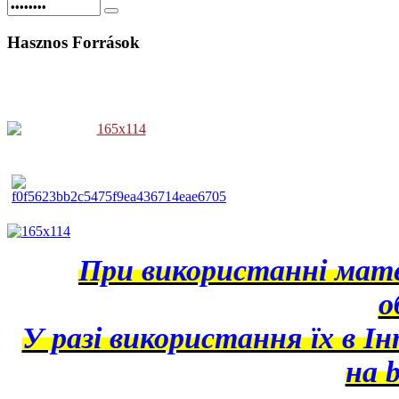
Hasznos
Források
При використанні матер
о
У разі використання їх в І
на b