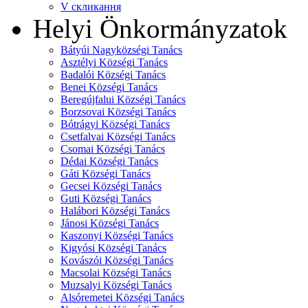
V скликання
Helyi Önkormányzatok
Bátyúi Nagyközségi Tanács
Asztélyi Községi Tanács
Badalói Községi Tanács
Benei Községi Tanács
Beregújfalui Községi Tanács
Borzsovai Községi Tanács
Bótrágyi Községi Tanács
Csetfalvai Községi Tanács
Csomai Községi Tanács
Dédai Községi Tanács
Gáti Községi Tanács
Gecsei Községi Tanács
Guti Községi Tanács
Halábori Községi Tanács
Jánosi Községi Tanács
Kaszonyi Községi Tanács
Kigyósi Községi Tanács
Kovászói Községi Tanács
Macsolai Községi Tanács
Muzsalyi Községi Tanács
Alsóremetei Községi Tanács