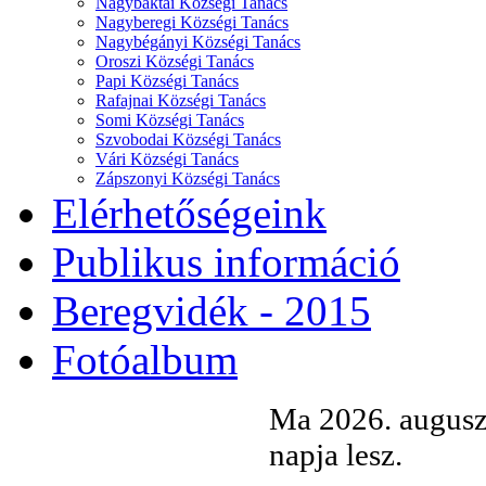
Nagybaktai Községi Tanács
Nagyberegi Községi Tanács
Nagybégányi Községi Tanács
Oroszi Községi Tanács
Papi Községi Tanács
Rafajnai Községi Tanács
Somi Községi Tanács
Szvobodai Községi Tanács
Vári Községi Tanács
Zápszonyi Községi Tanács
Elérhetőségeink
Publikus információ
Beregvidék - 2015
Fotóalbum
Ma 2026. augusz
napja lesz.