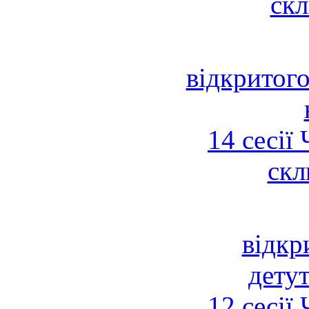
скл
відкритого
14 сесії
скл
відкр
детут
12 сесії