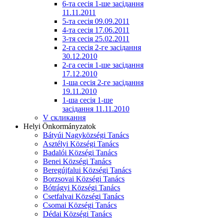
6-та сесія 1-ше засідання
11.11.2011
5-та сесія 09.09.2011
4-та сесія 17.06.2011
3-тя сесія 25.02.2011
2-га сесія 2-ге засідання
30.12.2010
2-га сесія 1-ше засідання
17.12.2010
1-ша сесія 2-ге засідання
19.11.2010
1-ша сесія 1-ше
засідання 11.11.2010
V скликання
Helyi Önkormányzatok
Bátyúi Nagyközségi Tanács
Asztélyi Községi Tanács
Badalói Községi Tanács
Benei Községi Tanács
Beregújfalui Községi Tanács
Borzsovai Községi Tanács
Bótrágyi Községi Tanács
Csetfalvai Községi Tanács
Csomai Községi Tanács
Dédai Községi Tanács