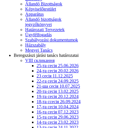
Állandó Bizottságok
Képviselőtestület
Apparátus
Állandó bizottságok
jegyzőkönyvei
Határozati Tervezetek
Ügyfélfogadás
Szabályozási dokumentumok
Házszabály
Megyei Tanács
Beregszászi járási tanács határozatai
VIII скликання
25-та сесія 25.06.2026
24-та сесія 20.02.2026
23 сесія 11.12.2025
22-га сесія 24.09.2025
21-ша сесія 10.07.2025
20-та сесія 13.02.2025
19-та сесія 20.12.2024
18-та ссесія 26.09.2024
17-та сесія 10.04.2024
16-та сесія 07.12.2023
15-та сесія 29.06.2023
14-та сесія 23.02.2023
13-та сесія 24.11.2022