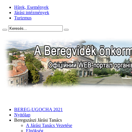
Hírek, Események
Járási intézmények
Turizmus
BEREG-UGOCHA 2021
Nyitólap
Beregszászi Járási Tanács
A Járási Tanács Vezetése
Elnökség