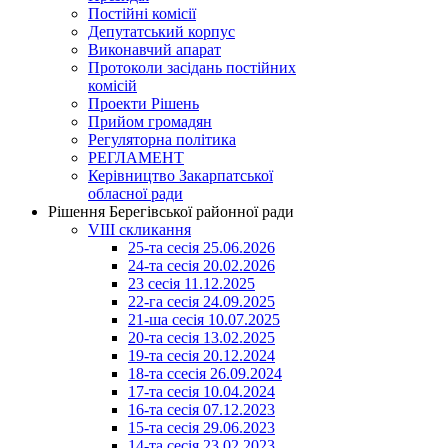
Постійні комісії
Депутатський корпус
Виконавчий апарат
Протоколи засідань постійних
комісій
Проекти Рішень
Прийом громадян
Регуляторна політика
РЕГЛАМЕНТ
Керівництво Закарпатської
обласної ради
Рішення Берегівської районної ради
VIII скликання
25-та сесія 25.06.2026
24-та сесія 20.02.2026
23 сесія 11.12.2025
22-га сесія 24.09.2025
21-ша сесія 10.07.2025
20-та сесія 13.02.2025
19-та сесія 20.12.2024
18-та ссесія 26.09.2024
17-та сесія 10.04.2024
16-та сесія 07.12.2023
15-та сесія 29.06.2023
14-та сесія 23.02.2023