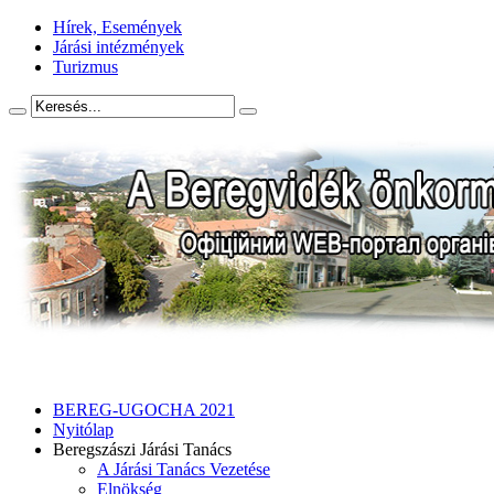
Hírek, Események
Járási intézmények
Turizmus
BEREG-UGOCHA 2021
Nyitólap
Beregszászi Járási Tanács
A Járási Tanács Vezetése
Elnökség