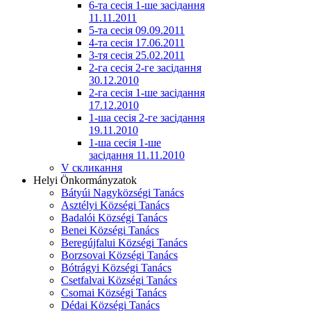
6-та сесія 1-ше засідання
11.11.2011
5-та сесія 09.09.2011
4-та сесія 17.06.2011
3-тя сесія 25.02.2011
2-га сесія 2-ге засідання
30.12.2010
2-га сесія 1-ше засідання
17.12.2010
1-ша сесія 2-ге засідання
19.11.2010
1-ша сесія 1-ше
засідання 11.11.2010
V скликання
Helyi Önkormányzatok
Bátyúi Nagyközségi Tanács
Asztélyi Községi Tanács
Badalói Községi Tanács
Benei Községi Tanács
Beregújfalui Községi Tanács
Borzsovai Községi Tanács
Bótrágyi Községi Tanács
Csetfalvai Községi Tanács
Csomai Községi Tanács
Dédai Községi Tanács