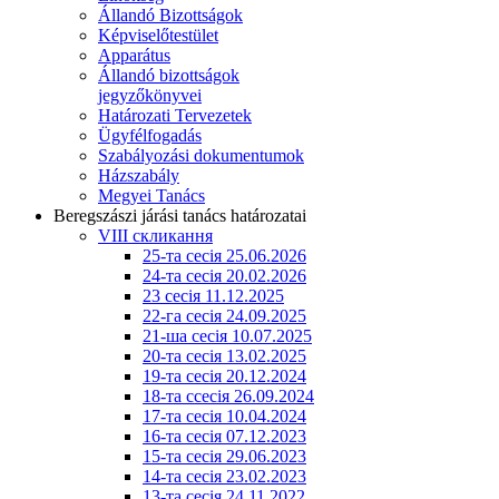
Állandó Bizottságok
Képviselőtestület
Apparátus
Állandó bizottságok
jegyzőkönyvei
Határozati Tervezetek
Ügyfélfogadás
Szabályozási dokumentumok
Házszabály
Megyei Tanács
Beregszászi járási tanács határozatai
VIII скликання
25-та сесія 25.06.2026
24-та сесія 20.02.2026
23 сесія 11.12.2025
22-га сесія 24.09.2025
21-ша сесія 10.07.2025
20-та сесія 13.02.2025
19-та сесія 20.12.2024
18-та ссесія 26.09.2024
17-та сесія 10.04.2024
16-та сесія 07.12.2023
15-та сесія 29.06.2023
14-та сесія 23.02.2023
13-та сесія 24.11.2022