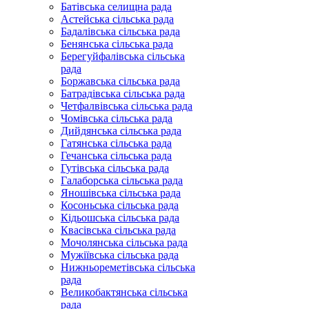
Батівська селищна рада
Астейська сільська рада
Бадалівська сільська рада
Бенянська сільська рада
Берегуйфалівська сільська
рада
Боржавська сільська рада
Батрадівська сільська рада
Четфалвівська сільська рада
Чомівська сільська рада
Дийдянська сільська рада
Гатянська сільська рада
Гечанська сільська рада
Гутівська сільська рада
Галаборська сільська рада
Яношівська сільська рада
Косоньська сільська рада
Кідьошська сільська рада
Квасівська сільська рада
Мочолянська сільська рада
Мужіївська сільська рада
Нижньореметівська сільська
рада
Великобактянська сільська
рада