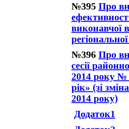
№395
Про вн
ефективност
виконавчої в
регіональної
№396
Про вн
сесії районн
2014 року №
рік» (зі змін
2014 року)
Додаток1