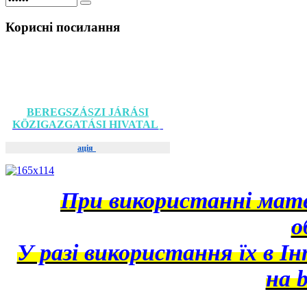
Корисні
посилання
BEREGSZÁSZI JÁRÁSI
KÖZIGAZGATÁSI HIVATAL
ація
При використанні матер
о
У разі використання їх в І
на b