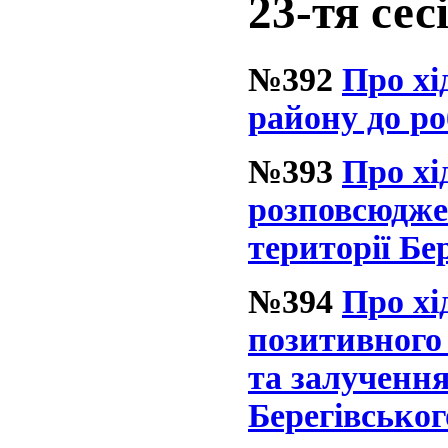
23-тя сес
№392
Про хі
району до ро
№393
Про хі
розповсюдже
території Бе
№394
Про х
позитивного 
та залучення
Берегівськог