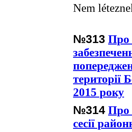
Nem léteznek
№313
Про 
забезпечен
попереджен
території Б
2015 року
№314
Про 
сесії район