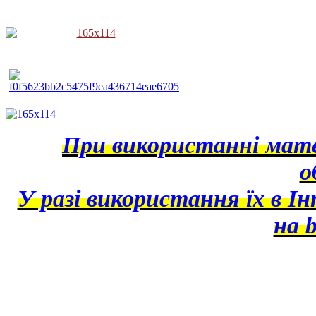
При використанні матер
о
У разі використання їх в І
на b