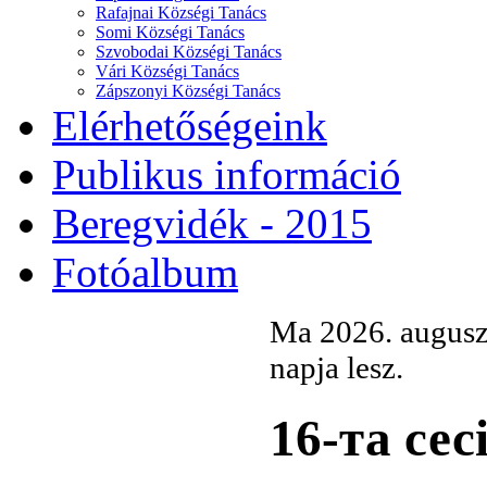
Rafajnai Községi Tanács
Somi Községi Tanács
Szvobodai Községi Tanács
Vári Községi Tanács
Zápszonyi Községi Tanács
Elérhetőségeink
Publikus információ
Beregvidék - 2015
Fotóalbum
Ma 2026. auguszt
napja lesz.
16-та сес