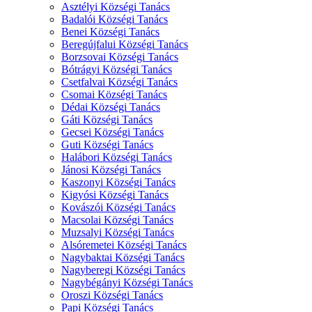
Asztélyi Községi Tanács
Badalói Községi Tanács
Benei Községi Tanács
Beregújfalui Községi Tanács
Borzsovai Községi Tanács
Bótrágyi Községi Tanács
Csetfalvai Községi Tanács
Csomai Községi Tanács
Dédai Községi Tanács
Gáti Községi Tanács
Gecsei Községi Tanács
Guti Községi Tanács
Halábori Községi Tanács
Jánosi Községi Tanács
Kaszonyi Községi Tanács
Kigyósi Községi Tanács
Kovászói Községi Tanács
Macsolai Községi Tanács
Muzsalyi Községi Tanács
Alsóremetei Községi Tanács
Nagybaktai Községi Tanács
Nagyberegi Községi Tanács
Nagybégányi Községi Tanács
Oroszi Községi Tanács
Papi Községi Tanács