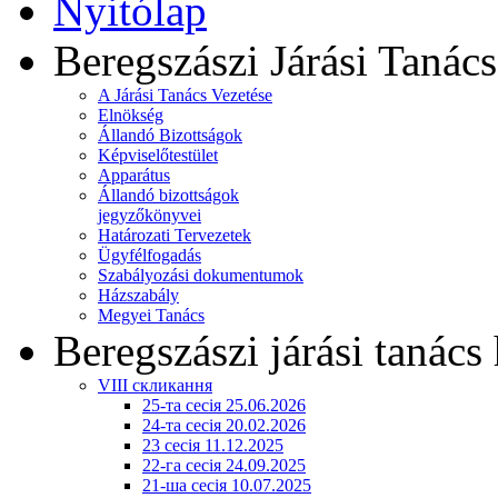
Nyitólap
Beregszászi Járási Tanács
A Járási Tanács Vezetése
Elnökség
Állandó Bizottságok
Képviselőtestület
Apparátus
Állandó bizottságok
jegyzőkönyvei
Határozati Tervezetek
Ügyfélfogadás
Szabályozási dokumentumok
Házszabály
Megyei Tanács
Beregszászi járási tanács 
VIII скликання
25-та сесія 25.06.2026
24-та сесія 20.02.2026
23 сесія 11.12.2025
22-га сесія 24.09.2025
21-ша сесія 10.07.2025