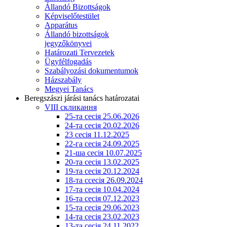
Állandó Bizottságok
Képviselőtestület
Apparátus
Állandó bizottságok
jegyzőkönyvei
Határozati Tervezetek
Ügyfélfogadás
Szabályozási dokumentumok
Házszabály
Megyei Tanács
Beregszászi járási tanács határozatai
VIII скликання
25-та сесія 25.06.2026
24-та сесія 20.02.2026
23 сесія 11.12.2025
22-га сесія 24.09.2025
21-ша сесія 10.07.2025
20-та сесія 13.02.2025
19-та сесія 20.12.2024
18-та ссесія 26.09.2024
17-та сесія 10.04.2024
16-та сесія 07.12.2023
15-та сесія 29.06.2023
14-та сесія 23.02.2023
13-та сесія 24.11.2022