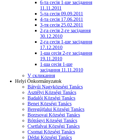
6-та сесія 1-ше засідання
11.11.2011
5-та сесія 09.09.2011
4-та сесія 17.06.2011
3-тя сесія 25.02.2011
2-га сесія 2-ге засідання
30.12.2010
2-га сесія 1-ше засідання
17.12.2010
1-ша сесія 2-ге засідання
19.11.2010
1-ша сесія 1-ше
засідання 11.11.2010
V скликання
Helyi Önkormányzatok
Bátyúi Nagyközségi Tanács
Asztélyi Községi Tanács
Badalói Községi Tanács
Benei Községi Tanács
Beregújfalui Községi Tanács
Borzsovai Községi Tanács
Bótrágyi Községi Tanács
Csetfalvai Községi Tanács
Csomai Községi Tanács
Dédai Községi Tanács