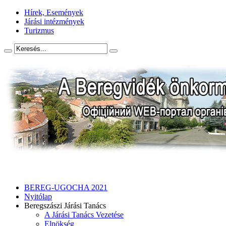
Hírek, Események
Járási intézmények
Turizmus
BEREG-UGOCHA 2021
Nyitólap
Beregszászi Járási Tanács
A Járási Tanács Vezetése
Elnökség