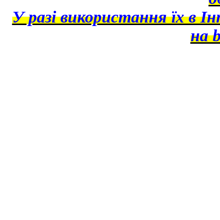
У разі використання їх в І
на b