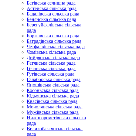
Батівська селищна рада
Астейська сільська рада
Бадалівська сільська рада
Бенянська сільська рада
Берегуйфалівська сільська
рада
Боржавська сільська рада
Батрадівська сільська рада
Четфалвівська сільська рада
Чомівська сільська рада
Дийдянська сільська рада
Гатянська сільська рада
Гечанська сільська рада
Гутівська сільська рада
Галаборська сільська рада
Яношівська сільська рада
Косоньська сільська рада
Кідьошська сільська рада
Квасівська сільська рада
Мочолянська сільська рада
Мужіївська сільська рада
Нижньореметівська сільська
рада
Великобактянська сільська
рада