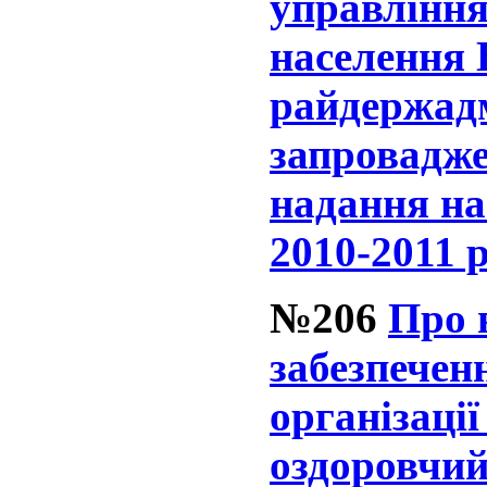
управління
населення 
райдержадм
запровадж
надання на
2010-2011 
№206
Про 
забезпечен
організаці
оздоровчий