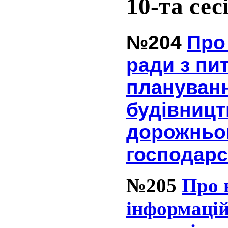
10-та сес
№204
Про 
ради з пи
плануванн
будівництв
дорожньог
господарс
№205
Про 
інформацій