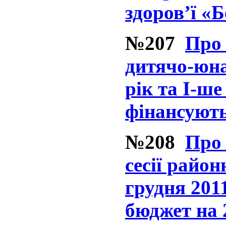
здоров’ї «Б
№207
Про 
дитячо-юна
рік та І-ше
фінансують
№208
Про 
сесії район
грудня 201
бюджет на 2