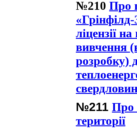
№210
Про 
«Грінфілд-
ліцензії на
вивчення (
розробку) 
теплоенерг
свердлови
№211
Про 
території