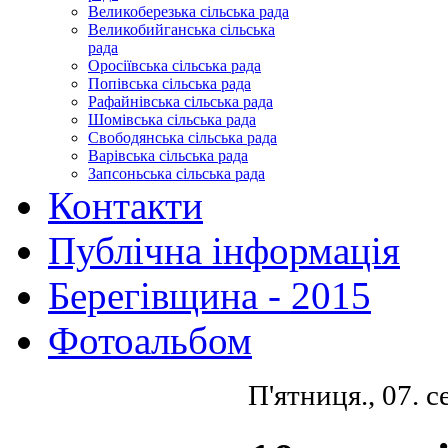
Великоберезька сільська рада
Великобийганська сільська
рада
Оросіївська сільська рада
Попівська сільська рада
Рафайнівська сільська рада
Шомівська сільська рада
Свободянська сільська рада
Варівська сільська рада
Запсоньська сільська рада
Контакти
Публічна інформація
Берегівщина - 2015
Фотоальбом
П'ятниця., 07. 