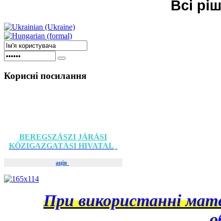
Всі рі
Корисні
посилання
BEREGSZÁSZI JÁRÁSI
KÖZIGAZGATÁSI HIVATAL
ація
При використанні матер
о