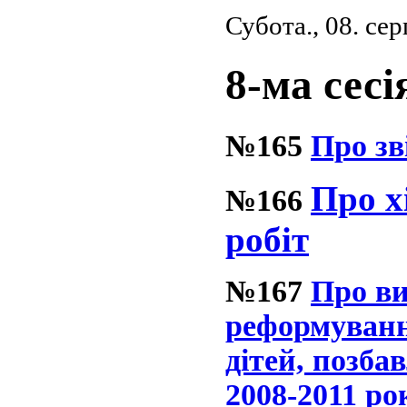
Субота., 08. се
8-ма сесі
№165
Про зв
Про х
№166
робіт
№167
Про ви
реформування
дітей, позба
2008-2011 ро