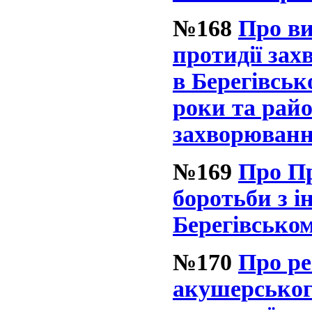
№168
Про в
протидії за
в Берегівськ
роки та рай
захворюванн
№169
Про Пр
боротьби з 
Берегівськом
№170
Про ре
акушерськог