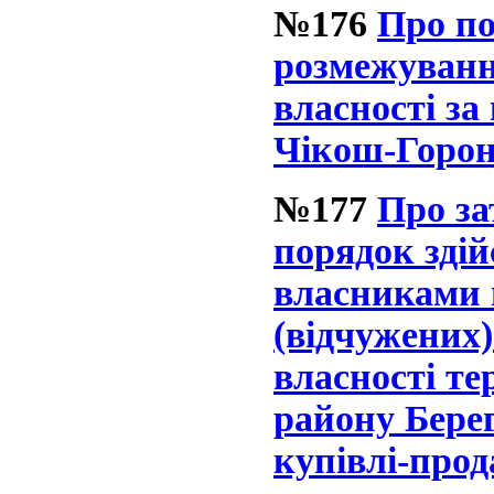
№176
Про по
розмежуванн
власності за
Чікош-Горо
№177
Про з
порядок зді
власниками 
(відчужених)
власності те
району Берег
купівлі-прод