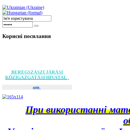
Корисні
посилання
BEREGSZÁSZI JÁRÁSI
KÖZIGAZGATÁSI HIVATAL
ація
При використанні матер
о