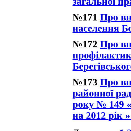
загальної п
№171
Про вн
населення Бе
№172
Про вн
профілактик
Берегівськог
№173
Пр
о в
районної ра
року
№ 149 
на
2
01
2
рік