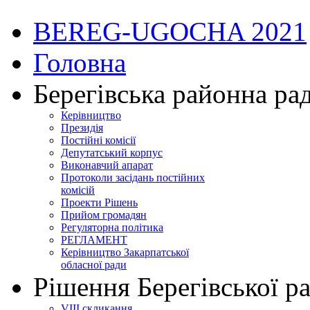
BEREG-UGOCHA 2021
Головна
Берегівська районна ра
Керівництво
Президія
Постійні комісії
Депутатський корпус
Виконавчий апарат
Протоколи засідань постійних
комісій
Проекти Рішень
Прийом громадян
Регуляторна політика
РЕГЛАМЕНТ
Керівництво Закарпатської
обласної ради
Рішення Берегівської р
VIII скликання