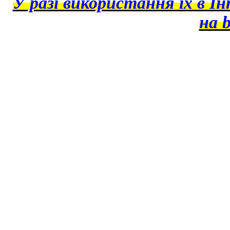
У разі використання їх в І
на b