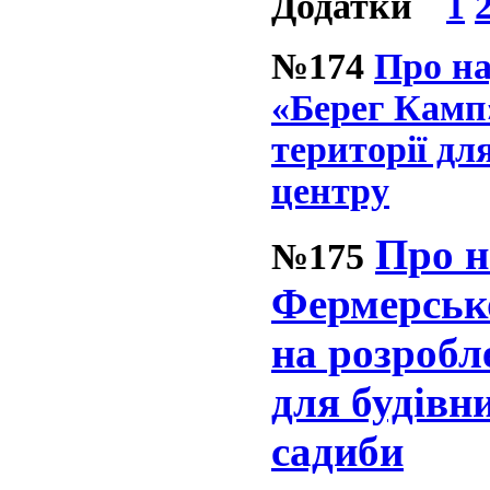
Додатки
1
№174
Про на
«Берег Камп
території дл
центру
Про н
№175
Фермерськ
на розробл
для будівн
садиби