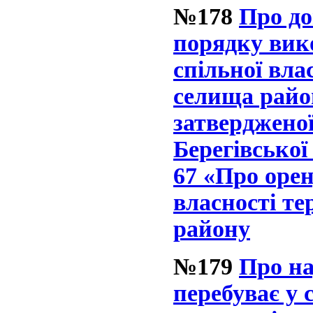
№178
Про до
порядку вик
спільної вла
селища район
затвердженої
Берегівської
67 «Про орен
власності те
району
№179
Про на
перебуває у 