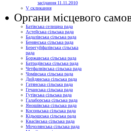
засідання 11.11.2010
V скликання
Органи місцевого само
Батівська селищна рада
Астейська сільська рада
Бадалівська сільська рада
Бенянська сільська рада
Берегуйфалівська сільська
рада
Боржавська сільська рада
Батрадівська сільська рада
Четфалвівська сільська рада
Чомівська сільська рада
Дийдянська сільська рада
Гатянська сільська рада
Гечанська сільська рада
Гутівська сільська рада
Галаборська сільська рада
Яношівська сільська рада
Косоньська сільська рада
Кідьошська сільська рада
Квасівська сільська рада
Мочолянська сільська рада