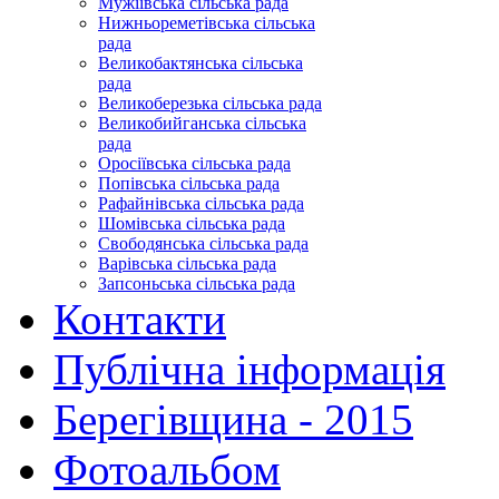
Мужіївська сільська рада
Нижньореметівська сільська
рада
Великобактянська сільська
рада
Великоберезька сільська рада
Великобийганська сільська
рада
Оросіївська сільська рада
Попівська сільська рада
Рафайнівська сільська рада
Шомівська сільська рада
Свободянська сільська рада
Варівська сільська рада
Запсоньська сільська рада
Контакти
Публічна інформація
Берегівщина - 2015
Фотоальбом