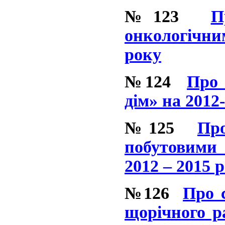
№123
П
онкологічни
року
№124
Про 
дім» на 2012
№125
Пр
побутовими 
2012 – 2015 
№126
Про с
щорічного р