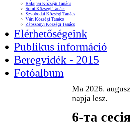
Rafajnai Községi Tanács
Somi Községi Tanács
Szvobodai Községi Tanács
Vári Községi Tanács
Zápszonyi Községi Tanács
Elérhetőségeink
Publikus információ
Beregvidék - 2015
Fotóalbum
Ma 2026. augusz
napja lesz.
6-та сесі