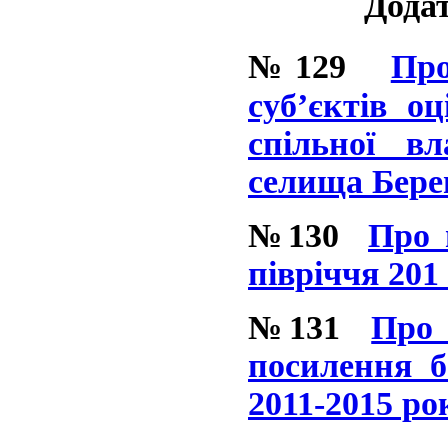
Додат
№129
Про
суб’єктів о
спільної вл
селища Бере
№130
Про 
півріччя 201
№131
Про 
посилення б
2011-2015 ро