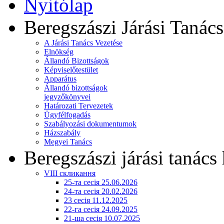
Nyitólap
Beregszászi Járási Tanács
A Járási Tanács Vezetése
Elnökség
Állandó Bizottságok
Képviselőtestület
Apparátus
Állandó bizottságok
jegyzőkönyvei
Határozati Tervezetek
Ügyfélfogadás
Szabályozási dokumentumok
Házszabály
Megyei Tanács
Beregszászi járási tanács 
VIII скликання
25-та сесія 25.06.2026
24-та сесія 20.02.2026
23 сесія 11.12.2025
22-га сесія 24.09.2025
21-ша сесія 10.07.2025