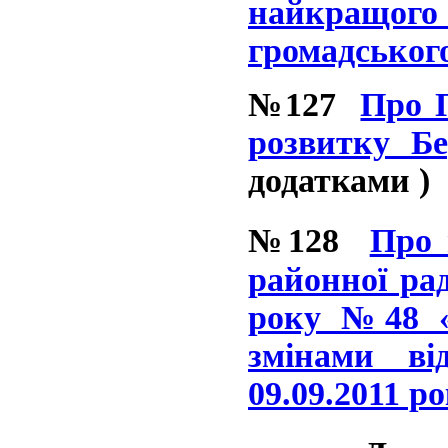
найкращо
громадськог
№127
Про П
розвитку Бе
додатками )
№128
Про 
районної рад
року №48 «
змінами від
09.09.2011 ро