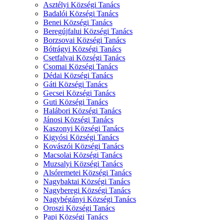
Asztélyi Községi Tanács
Badalói Községi Tanács
Benei Községi Tanács
Beregújfalui Községi Tanács
Borzsovai Községi Tanács
Bótrágyi Községi Tanács
Csetfalvai Községi Tanács
Csomai Községi Tanács
Dédai Községi Tanács
Gáti Községi Tanács
Gecsei Községi Tanács
Guti Községi Tanács
Halábori Községi Tanács
Jánosi Községi Tanács
Kaszonyi Községi Tanács
Kigyósi Községi Tanács
Kovászói Községi Tanács
Macsolai Községi Tanács
Muzsalyi Községi Tanács
Alsóremetei Községi Tanács
Nagybaktai Községi Tanács
Nagyberegi Községi Tanács
Nagybégányi Községi Tanács
Oroszi Községi Tanács
Papi Községi Tanács