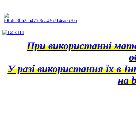
При використанні матер
о
У разі використання їх в І
на b