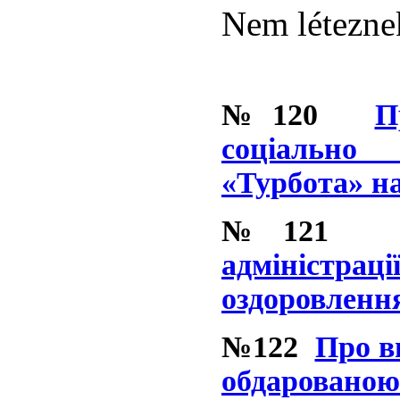
Nem léteznek
№120
П
соціально
«Турбота» на
№121
адміністра
оздоровлення
№122
Про в
обдарованою