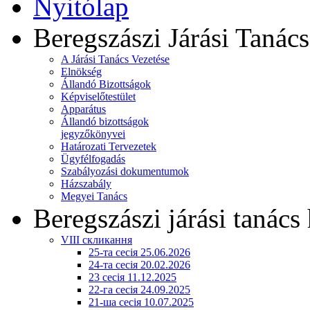
Nyitólap
Beregszászi Járási Tanács
A Járási Tanács Vezetése
Elnökség
Állandó Bizottságok
Képviselőtestület
Apparátus
Állandó bizottságok
jegyzőkönyvei
Határozati Tervezetek
Ügyfélfogadás
Szabályozási dokumentumok
Házszabály
Megyei Tanács
Beregszászi járási tanács 
VIII скликання
25-та сесія 25.06.2026
24-та сесія 20.02.2026
23 сесія 11.12.2025
22-га сесія 24.09.2025
21-ша сесія 10.07.2025