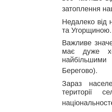
затоплення на
Недалеко від 
та Угорщиною.
Важливе значе
має дуже хо
найбільшими
Берегово).
Зараз насел
території с
національност