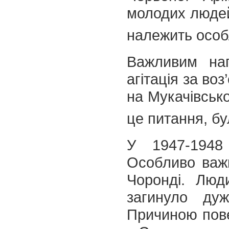
молодих людей.
належить особл
Важливим нап
агітація за во
на Мукачівсько
це питання, б
У 1947-1948
Особливо важ
Чоронді. Люд
загинуло ду
Причиною повен