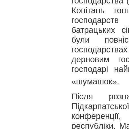
господарства (
Копітань то
господарств
батрацьких с
були повні
господарствах
дерновим го
господарі най
«шумашок».
Після розпа
Підкарпатсь
конференції
республіки. Ма