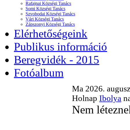
Rafajnai Községi Tanács
Somi Községi Tanács
Szvobodai Községi Tanács
Vári Községi Tanács
Zápszonyi Községi Tanács
Elérhetőségeink
Publikus információ
Beregvidék - 2015
Fotóalbum
Ma 2026. auguszt
Holnap
Ibolya
na
Nem léteznek