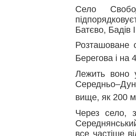
Село Свобо
підпорядковує
Батєво, Бадів І
Розташоване с
Берегова і на 
Лежить воно у
Середньо–Дун
вище, як 200 м
Через село, з
Середнянський
все частіше ві