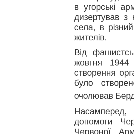
в угорські ар
дизертував з 
села, в різний
жителів.
Від фашистсь
жовтня 1944 
створення орга
було створен
очолював Берд
Насамперед,
допомоги Чер
Червоної Ар