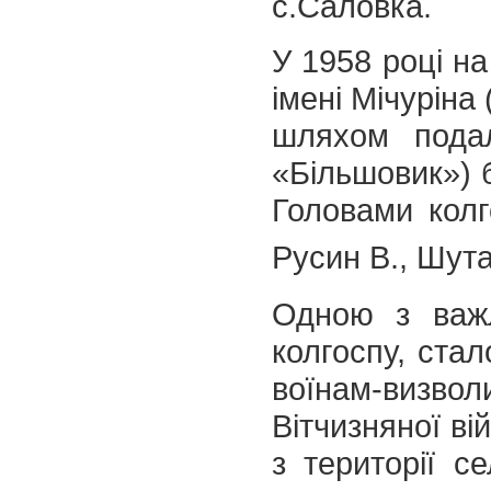
с.Саловка.
У 1958 році на
імені Мічуріна
шляхом подал
«Більшовик») б
Головами колг
Русин В., Шут
Одною з важл
колгоспу, стал
воїнам-виз
Вітчизняної ві
з території с