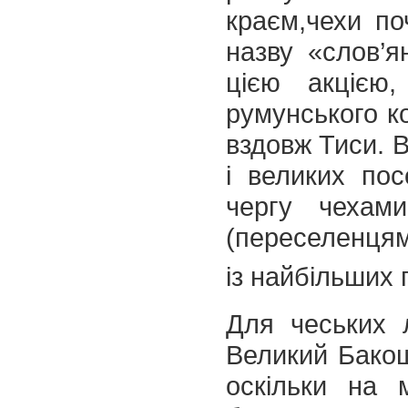
краєм,чехи по
назву «слов’ян
цією акцією,
румунського к
вздовж Тиси. В
і великих по
чергу чехами
(переселенцям
із найбільших 
Для чеських л
Великий Бакош
оскільки на 