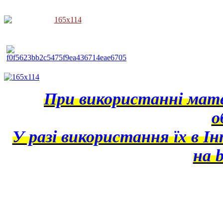
При використанні матер
о
У разі використання їх в І
на b