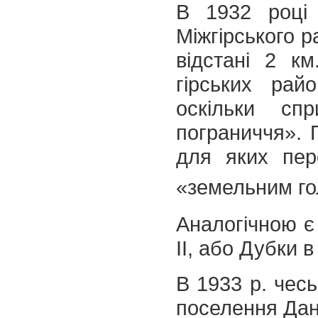
В 1932 році 
Міжгірського р
відстані 2 км
гірських рай
оскільки спр
пограниччя». 
для яких пер
«земельним го
Аналогічною є 
ІІ, або Дубки в
В 1933 р. чесь
поселення Данил