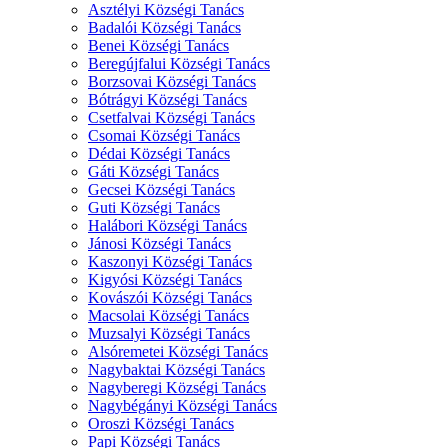
Asztélyi Községi Tanács
Badalói Községi Tanács
Benei Községi Tanács
Beregújfalui Községi Tanács
Borzsovai Községi Tanács
Bótrágyi Községi Tanács
Csetfalvai Községi Tanács
Csomai Községi Tanács
Dédai Községi Tanács
Gáti Községi Tanács
Gecsei Községi Tanács
Guti Községi Tanács
Halábori Községi Tanács
Jánosi Községi Tanács
Kaszonyi Községi Tanács
Kigyósi Községi Tanács
Kovászói Községi Tanács
Macsolai Községi Tanács
Muzsalyi Községi Tanács
Alsóremetei Községi Tanács
Nagybaktai Községi Tanács
Nagyberegi Községi Tanács
Nagybégányi Községi Tanács
Oroszi Községi Tanács
Papi Községi Tanács