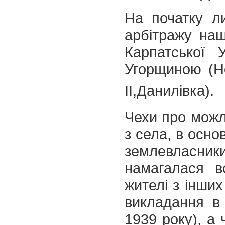
На початку ли
арбітражу наш
Карпатської 
Угорщиною (Но
ІІ,Данилівка).
Чехи про можли
з села, в основ
землевласники
намагалася в
жителі з інших
викладання в
1939 року), а