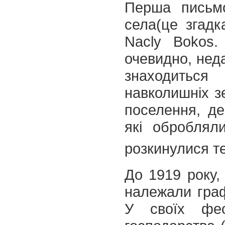
Перша письмо
села(це згадк
Nacly Bokos.
очевидно, неда
знаходитьс
навколишніх з
поселення, де
які обробляли
розкинулися те
До 1919 року,
належали граф
У своїх фео