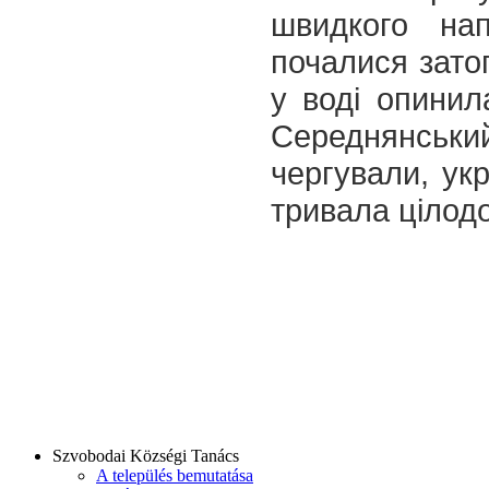
швидкого на
почалися зато
у воді опинила
Середнянський
чергували, укр
тривала ціло
Szvobodai Községi Tanács
A település bemutatása