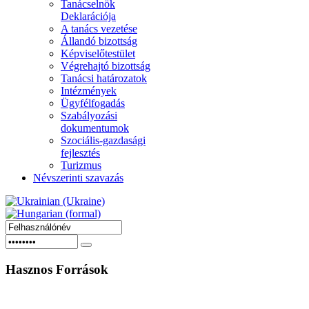
Tanácselnök
Deklarációja
A tanács vezetése
Állandó bizottság
Képviselőtestület
Végrehajtó bizottság
Tanácsi határozatok
Intézmények
Ügyfélfogadás
Szabályozási
dokumentumok
Szociális-gazdasági
fejlesztés
Turizmus
Névszerinti szavazás
Hasznos
Források