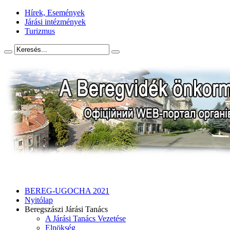
Hírek, Események
Járási intézmények
Turizmus
BEREG-UGOCHA 2021
Nyitólap
Beregszászi Járási Tanács
A Járási Tanács Vezetése
Elnökség