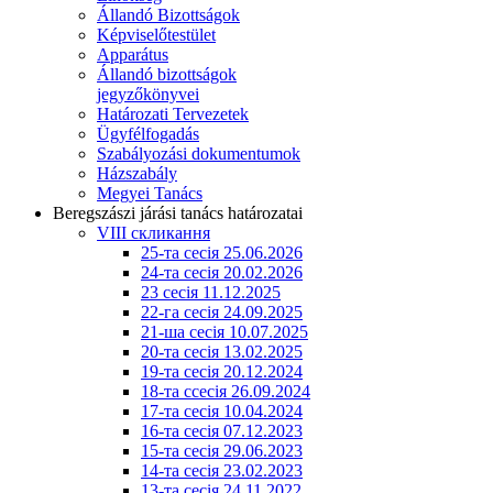
Állandó Bizottságok
Képviselőtestület
Apparátus
Állandó bizottságok
jegyzőkönyvei
Határozati Tervezetek
Ügyfélfogadás
Szabályozási dokumentumok
Házszabály
Megyei Tanács
Beregszászi járási tanács határozatai
VIII скликання
25-та сесія 25.06.2026
24-та сесія 20.02.2026
23 сесія 11.12.2025
22-га сесія 24.09.2025
21-ша сесія 10.07.2025
20-та сесія 13.02.2025
19-та сесія 20.12.2024
18-та ссесія 26.09.2024
17-та сесія 10.04.2024
16-та сесія 07.12.2023
15-та сесія 29.06.2023
14-та сесія 23.02.2023
13-та сесія 24.11.2022