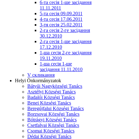
6-та сесія 1-ше засідання
11.11.2011
5-та сесія 09.09.2011
4-та сесія 17.06.2011
3-тя сесія 25.02.2011
2-га сесія 2-ге засідання
30.12.2010
2-га сесія 1-ше засідання
17.12.2010
1-ша сесія 2-ге засідання
19.11.2010
1-ша сесія 1-ше
засідання 11.11.2010
V скликання
Helyi Önkormányzatok
Bátyúi Nagyközségi Tanács
Asztélyi Községi Tanács
Badalói Községi Tanács
Benei Községi Tanács
Beregújfalui Községi Tanács
Borzsovai Községi Tanács
Bótrágyi Községi Tanács
Csetfalvai Községi Tanács
Csomai Községi Tanács
Dédai Községi Tanács