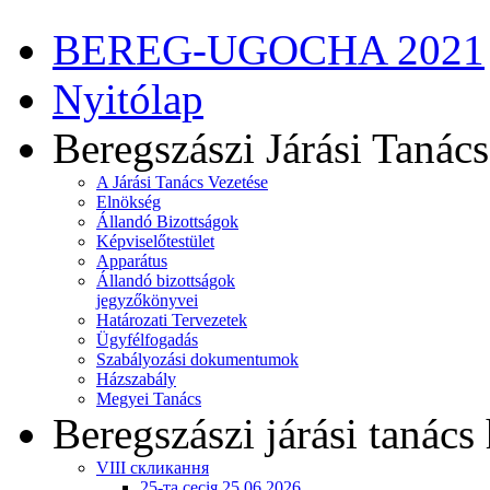
BEREG-UGOCHA 2021
Nyitólap
Beregszászi Járási Tanács
A Járási Tanács Vezetése
Elnökség
Állandó Bizottságok
Képviselőtestület
Apparátus
Állandó bizottságok
jegyzőkönyvei
Határozati Tervezetek
Ügyfélfogadás
Szabályozási dokumentumok
Házszabály
Megyei Tanács
Beregszászi járási tanács 
VIII скликання
25-та сесія 25.06.2026