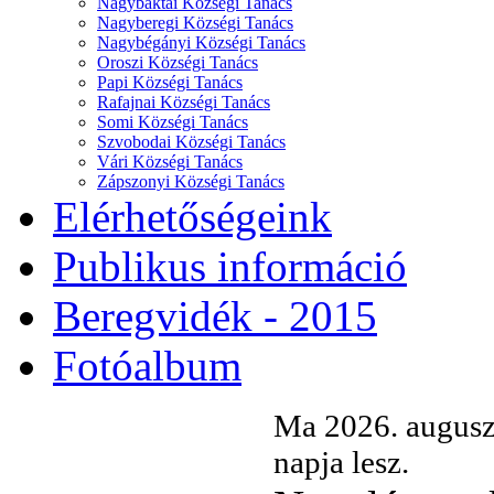
Nagybaktai Községi Tanács
Nagyberegi Községi Tanács
Nagybégányi Községi Tanács
Oroszi Községi Tanács
Papi Községi Tanács
Rafajnai Községi Tanács
Somi Községi Tanács
Szvobodai Községi Tanács
Vári Községi Tanács
Zápszonyi Községi Tanács
Elérhetőségeink
Publikus információ
Beregvidék - 2015
Fotóalbum
Ma 2026. augusz
napja lesz.