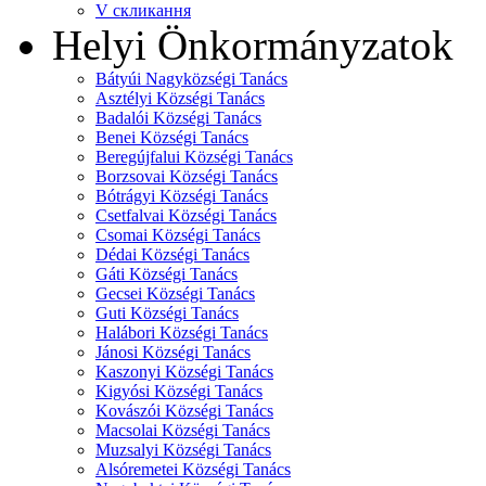
V скликання
Helyi Önkormányzatok
Bátyúi Nagyközségi Tanács
Asztélyi Községi Tanács
Badalói Községi Tanács
Benei Községi Tanács
Beregújfalui Községi Tanács
Borzsovai Községi Tanács
Bótrágyi Községi Tanács
Csetfalvai Községi Tanács
Csomai Községi Tanács
Dédai Községi Tanács
Gáti Községi Tanács
Gecsei Községi Tanács
Guti Községi Tanács
Halábori Községi Tanács
Jánosi Községi Tanács
Kaszonyi Községi Tanács
Kigyósi Községi Tanács
Kovászói Községi Tanács
Macsolai Községi Tanács
Muzsalyi Községi Tanács
Alsóremetei Községi Tanács