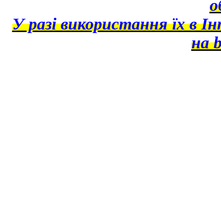
о
У разі використання їх в І
на b