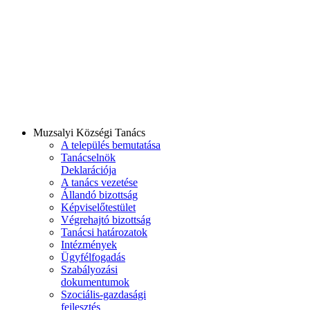
Muzsalyi Községi Tanács
A település bemutatása
Tanácselnök
Deklarációja
A tanács vezetése
Állandó bizottság
Képviselőtestület
Végrehajtó bizottság
Tanácsi határozatok
Intézmények
Ügyfélfogadás
Szabályozási
dokumentumok
Szociális-gazdasági
fejlesztés