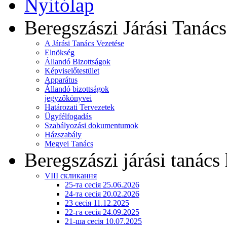
Nyitólap
Beregszászi Járási Tanács
A Járási Tanács Vezetése
Elnökség
Állandó Bizottságok
Képviselőtestület
Apparátus
Állandó bizottságok
jegyzőkönyvei
Határozati Tervezetek
Ügyfélfogadás
Szabályozási dokumentumok
Házszabály
Megyei Tanács
Beregszászi járási tanács 
VIII скликання
25-та сесія 25.06.2026
24-та сесія 20.02.2026
23 сесія 11.12.2025
22-га сесія 24.09.2025
21-ша сесія 10.07.2025