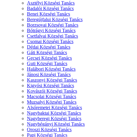
Asztélyi Községi Tanács
Badalói Községi Tanács
Benei Községi Tanács
Beregújfalui Községi Tanács
Borzsovai Községi Tanács
Bótrágyi Községi Tanács
Csetfalvai Községi Tanács
Csomai Községi Tanács
Dédai Községi Tanács
Gáti Községi Tanács
Gecsei Községi Tanács
Guti Községi Tanács
Halábori Községi Tanács
Jánosi Községi Tanács
Kaszonyi Községi Tanács
Kigyósi Községi Tanács
Kovászói Községi Tanács
Macsolai Községi Tanács
Muzsalyi Községi Tanács
Alsóremetei Községi Tanács
Nagybaktai Községi Tanács
Nagyberegi Községi Tanács
Nagybégányi Községi Tanács
Oroszi Községi Tanács
Papi Községi Tanács