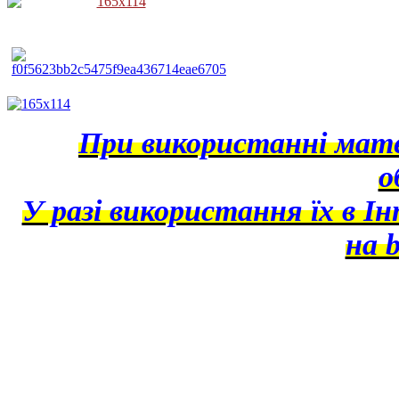
При використанні матер
о
У разі використання їх в І
на b