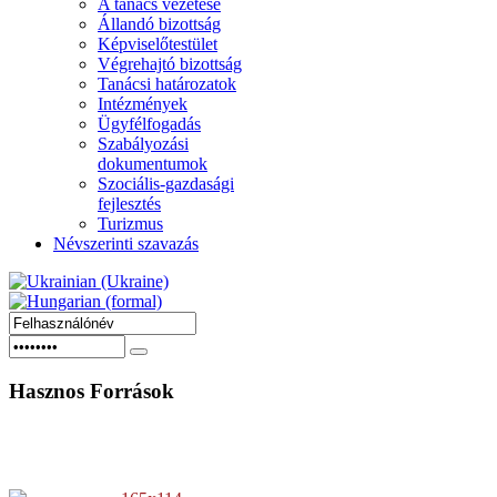
A tanács vezetése
Állandó bizottság
Képviselőtestület
Végrehajtó bizottság
Tanácsi határozatok
Intézmények
Ügyfélfogadás
Szabályozási
dokumentumok
Szociális-gazdasági
fejlesztés
Turizmus
Névszerinti szavazás
Hasznos
Források