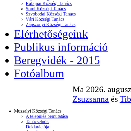
Rafajnai Községi Tanács
Somi Községi Tanács
Szvobodai Községi Tanács
Vári Községi Tanács
Zápszonyi Községi Tanács
Elérhetőségeink
Publikus információ
Beregvidék - 2015
Fotóalbum
Ma 2026. auguszt
Zsuzsanna
és
Tib
Muzsalyi Községi Tanács
A település bemutatása
Tanácselnök
Deklarációja