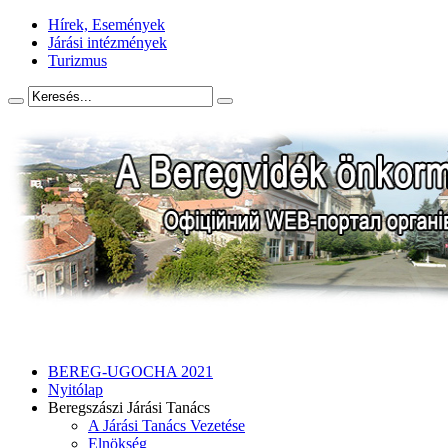
Hírek, Események
Járási intézmények
Turizmus
BEREG-UGOCHA 2021
Nyitólap
Beregszászi Járási Tanács
A Járási Tanács Vezetése
Elnökség