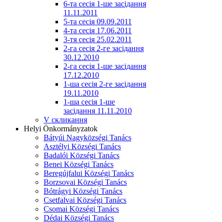
6-та сесія 1-ше засідання
11.11.2011
5-та сесія 09.09.2011
4-та сесія 17.06.2011
3-тя сесія 25.02.2011
2-га сесія 2-ге засідання
30.12.2010
2-га сесія 1-ше засідання
17.12.2010
1-ша сесія 2-ге засідання
19.11.2010
1-ша сесія 1-ше
засідання 11.11.2010
V скликання
Helyi Önkormányzatok
Bátyúi Nagyközségi Tanács
Asztélyi Községi Tanács
Badalói Községi Tanács
Benei Községi Tanács
Beregújfalui Községi Tanács
Borzsovai Községi Tanács
Bótrágyi Községi Tanács
Csetfalvai Községi Tanács
Csomai Községi Tanács
Dédai Községi Tanács