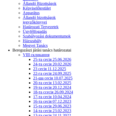
Állandó Bizottságok
Képviselőtestület
Apparátus
Állandó bizottságok
jegyzőkönyvei
Határozati Tervezetek
Ügyfélfogadás
Szabályozási dokumentumok
Házszabály
Megyei Tanács
Beregszászi járási tanács határozatai
VIII скликання
25-та сесія 25.06.2026
24-та сесія 20.02.2026
23 сесія 11.12.2025
22-га сесія 24.09.2025
21-ша сесія 10.07.2025
20-та сесія 13.02.2025
19-та сесія 20.12.2024
18-та ссесія 26.09.2024
17-та сесія 10.04.2024
16-та сесія 07.12.2023
15-та сесія 29.06.2023
14-та сесія 23.02.2023
13-та сесія 24.11.2022