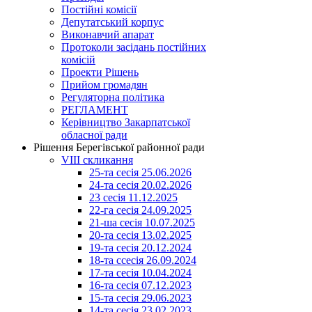
Постійні комісії
Депутатський корпус
Виконавчий апарат
Протоколи засідань постійних
комісій
Проекти Рішень
Прийом громадян
Регуляторна політика
РЕГЛАМЕНТ
Керівництво Закарпатської
обласної ради
Рішення Берегівської районної ради
VIII скликання
25-та сесія 25.06.2026
24-та сесія 20.02.2026
23 сесія 11.12.2025
22-га сесія 24.09.2025
21-ша сесія 10.07.2025
20-та сесія 13.02.2025
19-та сесія 20.12.2024
18-та ссесія 26.09.2024
17-та сесія 10.04.2024
16-та сесія 07.12.2023
15-та сесія 29.06.2023
14-та сесія 23.02.2023