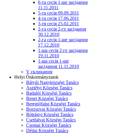
6-та сесія 1-ше засідання
11.11.2011
5-та сесія 09.09.2011
4-та сесія 17.06.2011
3-тя сесія 25.02.2011
2-га сесія 2-ге засідання
30.12.2010
2-га сесія 1-ше засідання
17.12.2010
1-ша сесія 2-ге засідання
19.11.2010
1-ша сесія 1-ше
засідання 11.11.2010
V скликання
Helyi Önkormányzatok
Bátyúi Nagyközségi Tanács
Asztélyi Községi Tanács
Badalói Községi Tanács
Benei Községi Tanács
Beregújfalui Községi Tanács
Borzsovai Községi Tanács
Bótrágyi Községi Tanács
Csetfalvai Községi Tanács
Csomai Községi Tanács
Dédai Községi Tanács