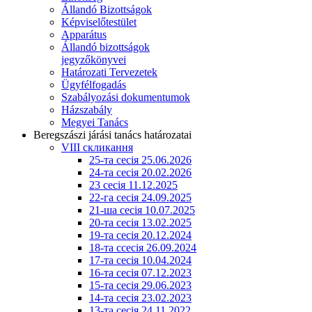
Állandó Bizottságok
Képviselőtestület
Apparátus
Állandó bizottságok
jegyzőkönyvei
Határozati Tervezetek
Ügyfélfogadás
Szabályozási dokumentumok
Házszabály
Megyei Tanács
Beregszászi járási tanács határozatai
VIII скликання
25-та сесія 25.06.2026
24-та сесія 20.02.2026
23 сесія 11.12.2025
22-га сесія 24.09.2025
21-ша сесія 10.07.2025
20-та сесія 13.02.2025
19-та сесія 20.12.2024
18-та ссесія 26.09.2024
17-та сесія 10.04.2024
16-та сесія 07.12.2023
15-та сесія 29.06.2023
14-та сесія 23.02.2023
13-та сесія 24.11.2022