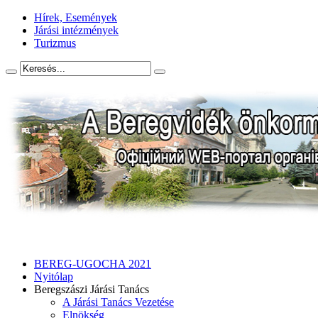
Hírek, Események
Járási intézmények
Turizmus
BEREG-UGOCHA 2021
Nyitólap
Beregszászi Járási Tanács
A Járási Tanács Vezetése
Elnökség