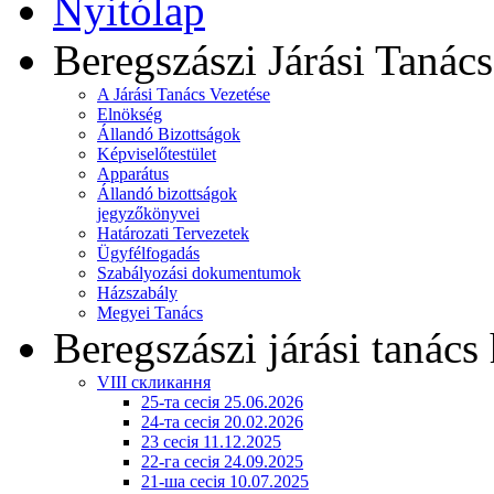
Nyitólap
Beregszászi Járási Tanács
A Járási Tanács Vezetése
Elnökség
Állandó Bizottságok
Képviselőtestület
Apparátus
Állandó bizottságok
jegyzőkönyvei
Határozati Tervezetek
Ügyfélfogadás
Szabályozási dokumentumok
Házszabály
Megyei Tanács
Beregszászi járási tanács 
VIII скликання
25-та сесія 25.06.2026
24-та сесія 20.02.2026
23 сесія 11.12.2025
22-га сесія 24.09.2025
21-ша сесія 10.07.2025