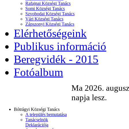
Rafajnai Községi Tanács
Somi Községi Tanács
Szvobodai Községi Tanács
Vári Községi Tanács
Zápszonyi Községi Tanács
Elérhetőségeink
Publikus információ
Beregvidék - 2015
Fotóalbum
Ma 2026. augusz
napja lesz.
Bótrágyi Községi Tanács
A település bemutatása
Tanácselnök
Deklarációja