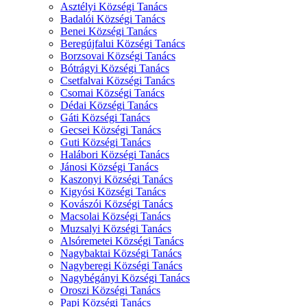
Asztélyi Községi Tanács
Badalói Községi Tanács
Benei Községi Tanács
Beregújfalui Községi Tanács
Borzsovai Községi Tanács
Bótrágyi Községi Tanács
Csetfalvai Községi Tanács
Csomai Községi Tanács
Dédai Községi Tanács
Gáti Községi Tanács
Gecsei Községi Tanács
Guti Községi Tanács
Halábori Községi Tanács
Jánosi Községi Tanács
Kaszonyi Községi Tanács
Kigyósi Községi Tanács
Kovászói Községi Tanács
Macsolai Községi Tanács
Muzsalyi Községi Tanács
Alsóremetei Községi Tanács
Nagybaktai Községi Tanács
Nagyberegi Községi Tanács
Nagybégányi Községi Tanács
Oroszi Községi Tanács
Papi Községi Tanács