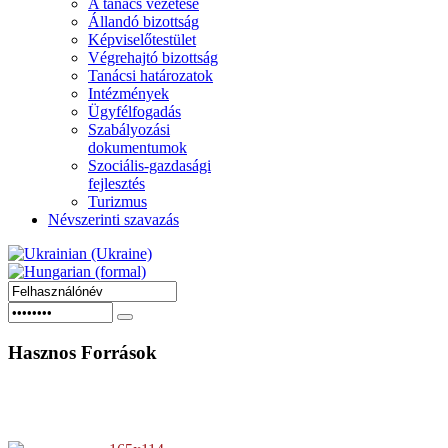
A tanács vezetése
Állandó bizottság
Képviselőtestület
Végrehajtó bizottság
Tanácsi határozatok
Intézmények
Ügyfélfogadás
Szabályozási
dokumentumok
Szociális-gazdasági
fejlesztés
Turizmus
Névszerinti szavazás
Hasznos
Források