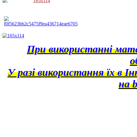
При використанні матер
о
У разі використання їх в І
на b