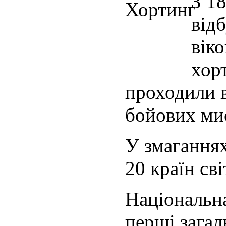
З 18
відб
віко
хор
проходили 
бойових ми
У змаганнях
20 країн сві
Національна
перші загал