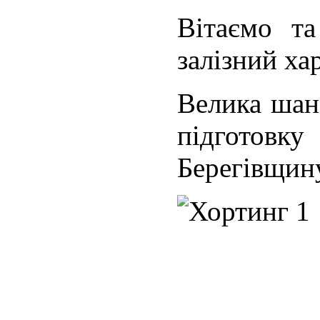
Вітаємо т
залізний ха
Велика шана
підготовку
Берегівщину