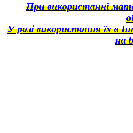
При використанні матер
о
У разі використання їх в І
на b