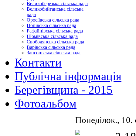
Великоберезька сільська рада
Великобийганська сільська
рада
Оросіївська сільська рада
Попівська сільська рада
Рафайнівська сільська рада
Шомівська сільська рада
Свободянська сільська рада
Варівська сільська рада
Запсоньська сільська рада
Контакти
Публічна інформація
Берегівщина - 2015
Фотоальбом
Понеділок., 10.