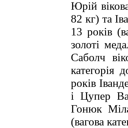
Юрій вікова
82 кг) та Ів
13 років (в
золоті меда
Саболч віко
категорія д
років Іванд
і Цупер Ва
Гонюк Міла
(вагова кате