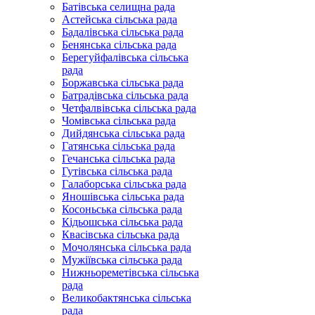
Батівська селищна рада
Астейська сільська рада
Бадалівська сільська рада
Бенянська сільська рада
Берегуйфалівська сільська
рада
Боржавська сільська рада
Батрадівська сільська рада
Четфалвівська сільська рада
Чомівська сільська рада
Дийдянська сільська рада
Гатянська сільська рада
Гечанська сільська рада
Гутівська сільська рада
Галаборська сільська рада
Яношівська сільська рада
Косоньська сільська рада
Кідьошська сільська рада
Квасівська сільська рада
Мочолянська сільська рада
Мужіївська сільська рада
Нижньореметівська сільська
рада
Великобактянська сільська
рада