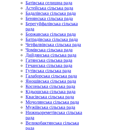
Батівська селищна рада
Астейська сільська рада
Бадалівська сільська рада
Бенянська сільська рада
Берегуйфалівська сільська
рада
Боржавська сільська рада
Батрадівська сільська рада
Четфалвівська сільська рада
Чомівська сільська рада
Дийдянська сільська рада
Гатянська сільська рада
Гечанська сільська рада
Гутівська сільська рада
Галаборська сільська рада
Яношівська сільська рада
Косоньська сільська рада
Кідьошська сільська рада
Квасівська сільська рада
Мочолянська сільська рада
Мужіївська сільська рада
Нижньореметівська сільська
рада
Великобактянська сільська
рада