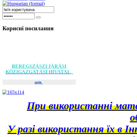
Корисні
посилання
BEREGSZÁSZI JÁRÁSI
KÖZIGAZGATÁSI HIVATAL
ація
При використанні матер
о
У разі використання їх в І