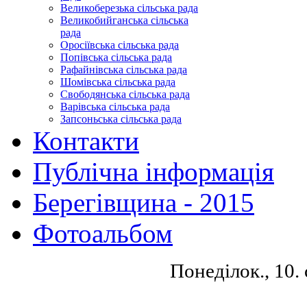
Великоберезька сільська рада
Великобийганська сільська
рада
Оросіївська сільська рада
Попівська сільська рада
Рафайнівська сільська рада
Шомівська сільська рада
Свободянська сільська рада
Варівська сільська рада
Запсоньська сільська рада
Контакти
Публічна інформація
Берегівщина - 2015
Фотоальбом
Понеділок., 10.