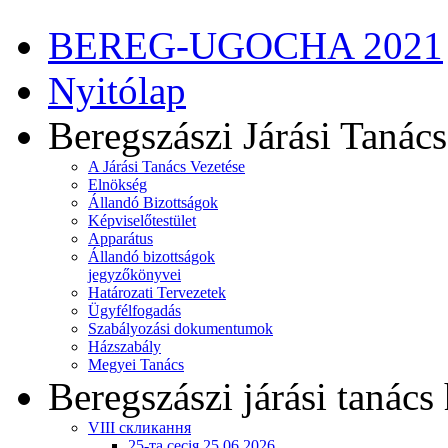
BEREG-UGOCHA 2021
Nyitólap
Beregszászi Járási Tanács
A Járási Tanács Vezetése
Elnökség
Állandó Bizottságok
Képviselőtestület
Apparátus
Állandó bizottságok
jegyzőkönyvei
Határozati Tervezetek
Ügyfélfogadás
Szabályozási dokumentumok
Házszabály
Megyei Tanács
Beregszászi járási tanács 
VIII скликання
25-та сесія 25.06.2026