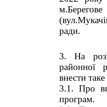
м.Берегове
(вул.Мукачі
ради.
3. На розг
районної р
внести таке
3.1. Про в
програм.