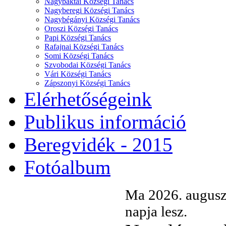
Nagybaktai Községi Tanács
Nagyberegi Községi Tanács
Nagybégányi Községi Tanács
Oroszi Községi Tanács
Papi Községi Tanács
Rafajnai Községi Tanács
Somi Községi Tanács
Szvobodai Községi Tanács
Vári Községi Tanács
Zápszonyi Községi Tanács
Elérhetőségeink
Publikus információ
Beregvidék - 2015
Fotóalbum
Ma 2026. augusz
napja lesz.