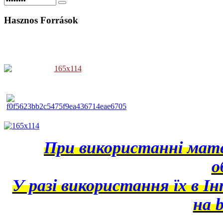
Hasznos
Források
При використанні матер
о
У разі використання їх в І
на b