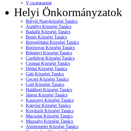
V скликання
Helyi Önkormányzatok
Bátyúi Nagyközségi Tanács
Asztélyi Községi Tanács
Badalói Községi Tanács
Benei Községi Tanács
Beregújfalui Községi Tanács
Borzsovai Községi Tanács
Bótrágyi Községi Tanács
Csetfalvai Községi Tanács
Csomai Községi Tanács
Dédai Községi Tanács
Gáti Községi Tanács
Gecsei Községi Tanács
Guti Községi Tanács
Halábori Községi Tanács
Jánosi Községi Tanács
Kaszonyi Községi Tanács
Kigyósi Községi Tanács
Kovászói Községi Tanács
Macsolai Községi Tanács
Muzsalyi Községi Tanács
Alsóremetei Községi Tanács