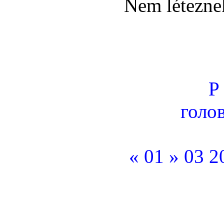
Nem léteznek
Р
голов
« 01 »