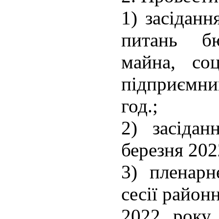
1) засіданн
питань бю
майна, соц
підприємниц
год.;
2) засідан
березня 202
3) пленарне
сесії район
2022 року 