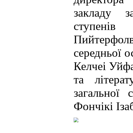
закладу за
ступенів 
Пийтерфол
середньої о
Келчеі Уйфа
та літерат
загальної 
Фончікі Іза