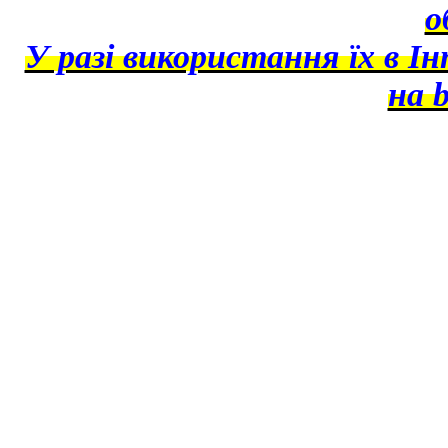
о
У разі використання їх в І
на b