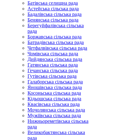
Батівська селищна рада
Астейська сільська рада
Бадалівська сільська рада
Бенянська сільська рада
Берегуйфалівська сільська
рада
Боржавська сільська рада
Батрадівська сільська рада
Четфалвівська сільська рада
Чомівська сільська рада
Дийдянська сільська рада
Гатянська сільська рада
Гечанська сільська рада
Гутівська сільська рада
Галаборська сільська рада
Яношівська сільська рада
Косоньська сільська рада
Кідьошська сільська рада
Квасівська сільська рада
Мочолянська сільська рада
Мужіївська сільська рада
Нижньореметівська сільська
рада
Великобактянська сільська
рада