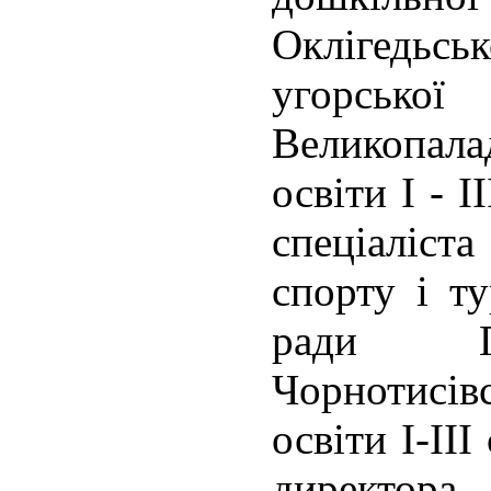
Оклігедьськ
угорськ
Великопалад
освіти І - 
спеціаліста
спорту і ту
ради По
Чорнотисівс
освіти І-ІІ
директора 