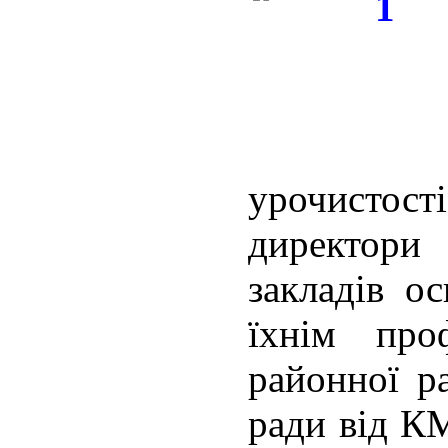
урочистості
директори 
закладів ос
їхнім про
районної р
ради від К