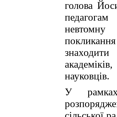
голова Йос
педагогам
невтомну
покликання 
знаходити
академіків,
науковців.
У рамках
розпорядже
сільської р