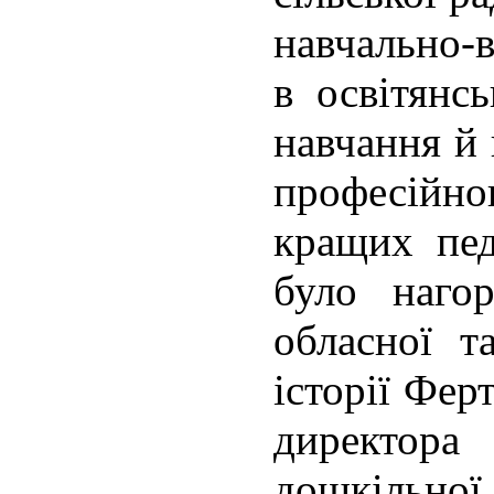
навчально-
в освітянсь
навчання й 
професійно
кращих пед
було наго
обласної т
історії Фер
директор
дошкільної