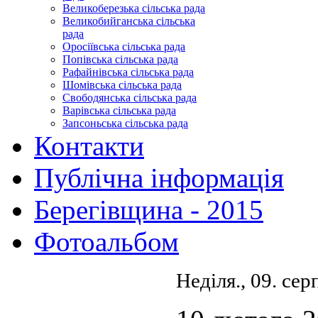
Великоберезька сільська рада
Великобийганська сільська
рада
Оросіївська сільська рада
Попівська сільська рада
Рафайнівська сільська рада
Шомівська сільська рада
Свободянська сільська рада
Варівська сільська рада
Запсоньська сільська рада
Контакти
Публічна інформація
Берегівщина - 2015
Фотоальбом
Неділя., 09. се