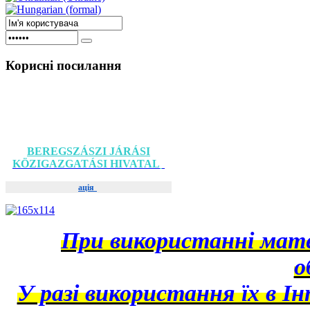
Корисні
посилання
BEREGSZÁSZI JÁRÁSI
KÖZIGAZGATÁSI HIVATAL
ація
При використанні матер
о
У разі використання їх в І