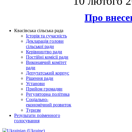
10 лютого 
Про внесе
Квасівська сільська рада
Історія та сучасність
Декларація голови
сільської ради
Керівництво ради
Постійні комісії ради
Виконавчий комітет
ради
Депутатський корпус
Рішення ради
Установи
Прийом громадян
Регуляторна політика
Соціально-
економічний розвиток
Туризм
Результати поіменного
голосування