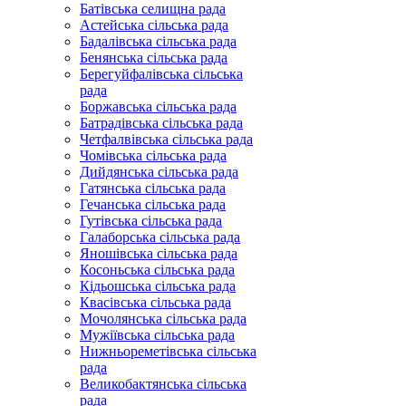
Батівська селищна рада
Астейська сільська рада
Бадалівська сільська рада
Бенянська сільська рада
Берегуйфалівська сільська
рада
Боржавська сільська рада
Батрадівська сільська рада
Четфалвівська сільська рада
Чомівська сільська рада
Дийдянська сільська рада
Гатянська сільська рада
Гечанська сільська рада
Гутівська сільська рада
Галаборська сільська рада
Яношівська сільська рада
Косоньська сільська рада
Кідьошська сільська рада
Квасівська сільська рада
Мочолянська сільська рада
Мужіївська сільська рада
Нижньореметівська сільська
рада
Великобактянська сільська
рада