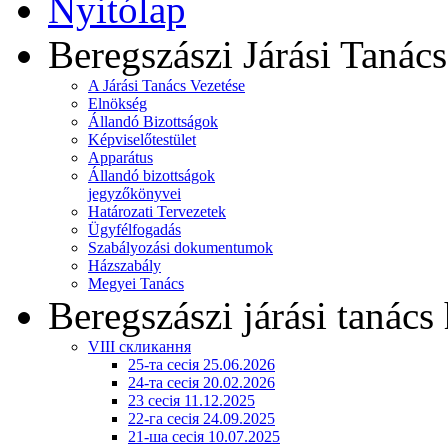
Nyitólap
Beregszászi Járási Tanács
A Járási Tanács Vezetése
Elnökség
Állandó Bizottságok
Képviselőtestület
Apparátus
Állandó bizottságok
jegyzőkönyvei
Határozati Tervezetek
Ügyfélfogadás
Szabályozási dokumentumok
Házszabály
Megyei Tanács
Beregszászi járási tanács 
VIII скликання
25-та сесія 25.06.2026
24-та сесія 20.02.2026
23 сесія 11.12.2025
22-га сесія 24.09.2025
21-ша сесія 10.07.2025