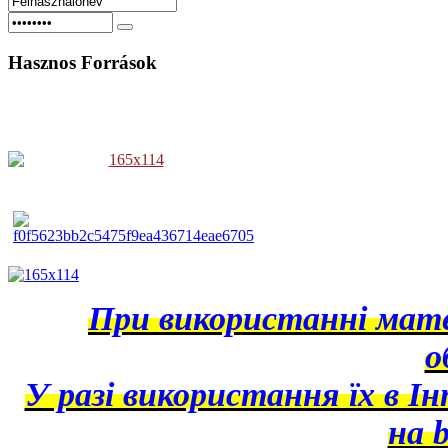
Hasznos
Források
При використанні матер
о
У разі використання їх в І
на b