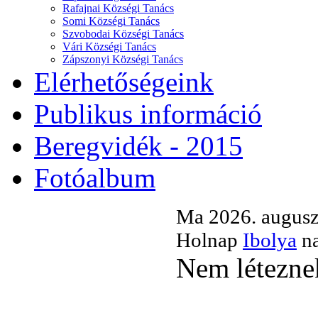
Rafajnai Községi Tanács
Somi Községi Tanács
Szvobodai Községi Tanács
Vári Községi Tanács
Zápszonyi Községi Tanács
Elérhetőségeink
Publikus információ
Beregvidék - 2015
Fotóalbum
Ma 2026. auguszt
Holnap
Ibolya
na
Nem léteznek