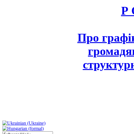
Р 
Про графі
громадя
структурн