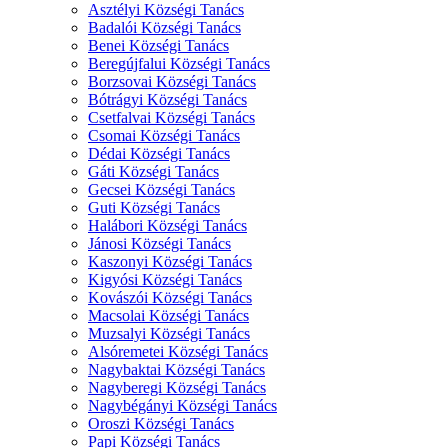
Asztélyi Községi Tanács
Badalói Községi Tanács
Benei Községi Tanács
Beregújfalui Községi Tanács
Borzsovai Községi Tanács
Bótrágyi Községi Tanács
Csetfalvai Községi Tanács
Csomai Községi Tanács
Dédai Községi Tanács
Gáti Községi Tanács
Gecsei Községi Tanács
Guti Községi Tanács
Halábori Községi Tanács
Jánosi Községi Tanács
Kaszonyi Községi Tanács
Kigyósi Községi Tanács
Kovászói Községi Tanács
Macsolai Községi Tanács
Muzsalyi Községi Tanács
Alsóremetei Községi Tanács
Nagybaktai Községi Tanács
Nagyberegi Községi Tanács
Nagybégányi Községi Tanács
Oroszi Községi Tanács
Papi Községi Tanács