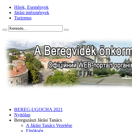
Hírek, Események
Járási intézmények
Turizmus
BEREG-UGOCHA 2021
Nyitólap
Beregszászi Járási Tanács
A Járási Tanács Vezetése
Elnökség