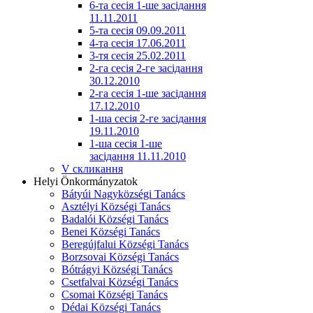
6-та сесія 1-ше засідання
11.11.2011
5-та сесія 09.09.2011
4-та сесія 17.06.2011
3-тя сесія 25.02.2011
2-га сесія 2-ге засідання
30.12.2010
2-га сесія 1-ше засідання
17.12.2010
1-ша сесія 2-ге засідання
19.11.2010
1-ша сесія 1-ше
засідання 11.11.2010
V скликання
Helyi Önkormányzatok
Bátyúi Nagyközségi Tanács
Asztélyi Községi Tanács
Badalói Községi Tanács
Benei Községi Tanács
Beregújfalui Községi Tanács
Borzsovai Községi Tanács
Bótrágyi Községi Tanács
Csetfalvai Községi Tanács
Csomai Községi Tanács
Dédai Községi Tanács