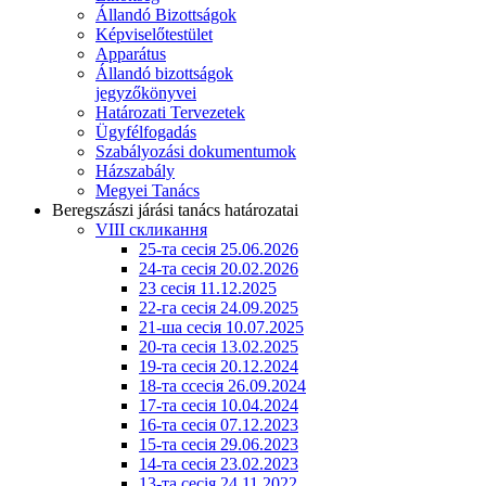
Állandó Bizottságok
Képviselőtestület
Apparátus
Állandó bizottságok
jegyzőkönyvei
Határozati Tervezetek
Ügyfélfogadás
Szabályozási dokumentumok
Házszabály
Megyei Tanács
Beregszászi járási tanács határozatai
VIII скликання
25-та сесія 25.06.2026
24-та сесія 20.02.2026
23 сесія 11.12.2025
22-га сесія 24.09.2025
21-ша сесія 10.07.2025
20-та сесія 13.02.2025
19-та сесія 20.12.2024
18-та ссесія 26.09.2024
17-та сесія 10.04.2024
16-та сесія 07.12.2023
15-та сесія 29.06.2023
14-та сесія 23.02.2023
13-та сесія 24.11.2022