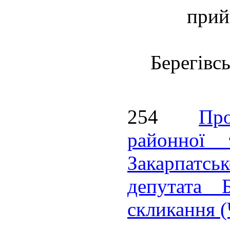
прий
Берегівс
254
Пр
районної т
Закарпатськ
депутата Б
скликання (