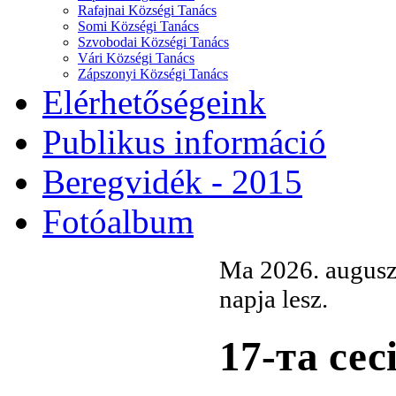
Rafajnai Községi Tanács
Somi Községi Tanács
Szvobodai Községi Tanács
Vári Községi Tanács
Zápszonyi Községi Tanács
Elérhetőségeink
Publikus információ
Beregvidék - 2015
Fotóalbum
Ma 2026. auguszt
napja lesz.
17-та сес