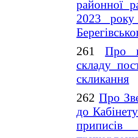
районної р
2023 рок
Берегівсько
261
Про в
складу пос
скликання
262
Про Зв
до Кабінету
приписі