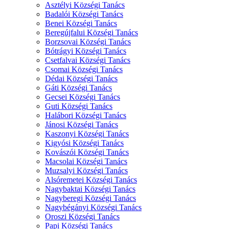
Asztélyi Községi Tanács
Badalói Községi Tanács
Benei Községi Tanács
Beregújfalui Községi Tanács
Borzsovai Községi Tanács
Bótrágyi Községi Tanács
Csetfalvai Községi Tanács
Csomai Községi Tanács
Dédai Községi Tanács
Gáti Községi Tanács
Gecsei Községi Tanács
Guti Községi Tanács
Halábori Községi Tanács
Jánosi Községi Tanács
Kaszonyi Községi Tanács
Kigyósi Községi Tanács
Kovászói Községi Tanács
Macsolai Községi Tanács
Muzsalyi Községi Tanács
Alsóremetei Községi Tanács
Nagybaktai Községi Tanács
Nagyberegi Községi Tanács
Nagybégányi Községi Tanács
Oroszi Községi Tanács
Papi Községi Tanács