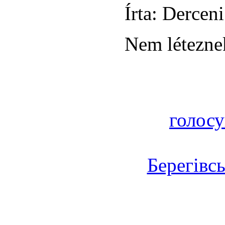
Írta: Derceni
Nem léteznek
голосу
Берегівс