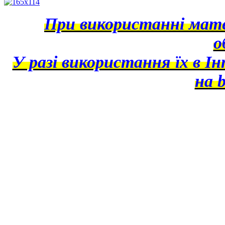
При використанні матер
о
У разі використання їх в І
на b