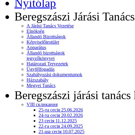
Nyitólap
Beregszászi Járási Tanács
A Járási Tanács Vezetése
Elnökség
Állandó Bizottságok
Képviselőtestület
Apparátus
Állandó bizottságok
jegyzőkönyvei
Határozati Tervezetek
Ügyfélfogadás
Szabályozási dokumentumok
Házszabály
Megyei Tanács
Beregszászi járási tanács 
VIII скликання
25-та сесія 25.06.2026
24-та сесія 20.02.2026
23 сесія 11.12.2025
22-га сесія 24.09.2025
21-ша сесія 10.07.2025