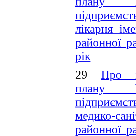
плану Ко
підприємств
лікарня іме
районної ра
рік
29
Про в
плану Ко
підприємст
медико-са
районної ра