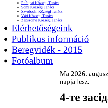
Rafajnai Községi Tanács
Somi Községi Tanács
Szvobodai Községi Tanács
Vári Községi Tanács
Zápszonyi Községi Tanács
Elérhetőségeink
Publikus információ
Beregvidék - 2015
Fotóalbum
Ma 2026. augusz
napja lesz.
4-те засід