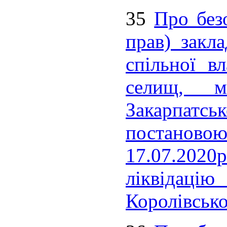
35
Про без
прав) закла
спільної вл
селищ, мі
Закарпатс
постаново
17.07.202
ліквідацію
Королівсько