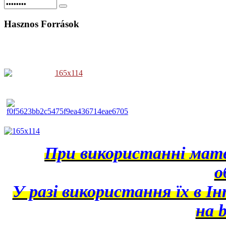
Hasznos
Források
При використанні матер
о
У разі використання їх в І
на b