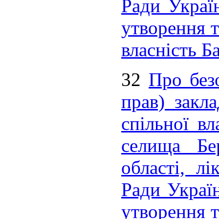
Ради Украї
утворення т
власність Б
32
Про без
прав) закла
спільної вл
селища Бер
області, л
Ради Украї
утворення т