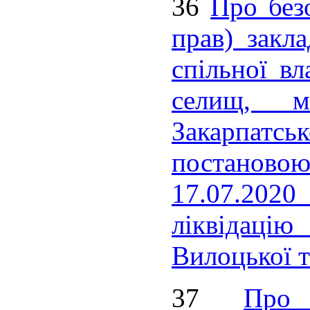
36
Про без
прав) закла
спільної вл
селищ, мі
Закарпатс
постаново
17.07.2020
ліквідацію
Вилоцької т
37
Про