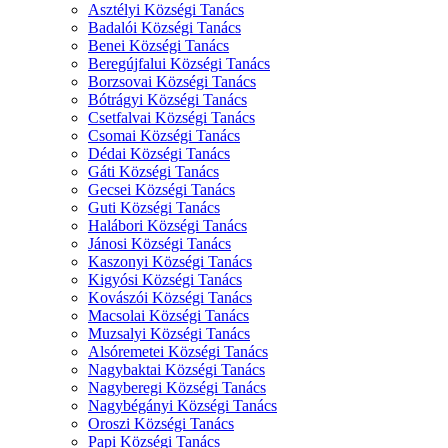
Asztélyi Községi Tanács
Badalói Községi Tanács
Benei Községi Tanács
Beregújfalui Községi Tanács
Borzsovai Községi Tanács
Bótrágyi Községi Tanács
Csetfalvai Községi Tanács
Csomai Községi Tanács
Dédai Községi Tanács
Gáti Községi Tanács
Gecsei Községi Tanács
Guti Községi Tanács
Halábori Községi Tanács
Jánosi Községi Tanács
Kaszonyi Községi Tanács
Kigyósi Községi Tanács
Kovászói Községi Tanács
Macsolai Községi Tanács
Muzsalyi Községi Tanács
Alsóremetei Községi Tanács
Nagybaktai Községi Tanács
Nagyberegi Községi Tanács
Nagybégányi Községi Tanács
Oroszi Községi Tanács
Papi Községi Tanács