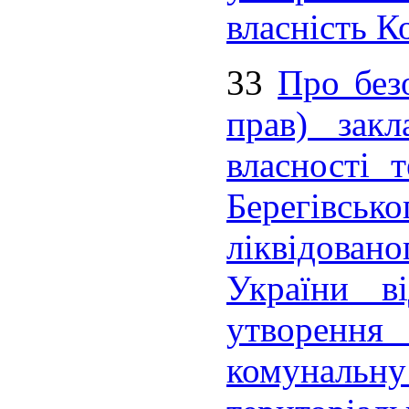
власність К
33
Про без
прав) закл
власності 
Берегівськ
ліквідова
України в
утворенн
комунальн