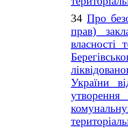
територіаль
34
Про без
прав) закл
власності 
Берегівськ
ліквідова
України в
утворенн
комуналь
територіаль