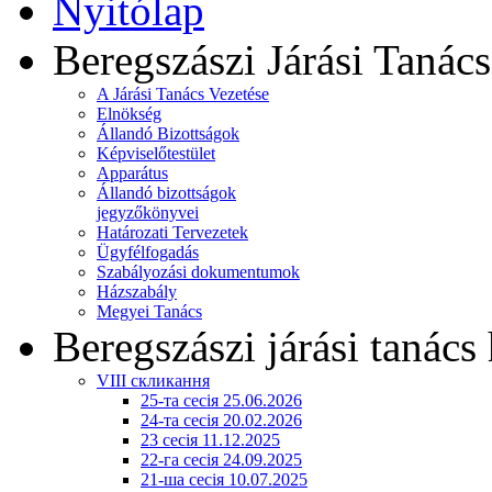
Nyitólap
Beregszászi Járási Tanács
A Járási Tanács Vezetése
Elnökség
Állandó Bizottságok
Képviselőtestület
Apparátus
Állandó bizottságok
jegyzőkönyvei
Határozati Tervezetek
Ügyfélfogadás
Szabályozási dokumentumok
Házszabály
Megyei Tanács
Beregszászi járási tanács 
VIII скликання
25-та сесія 25.06.2026
24-та сесія 20.02.2026
23 сесія 11.12.2025
22-га сесія 24.09.2025
21-ша сесія 10.07.2025