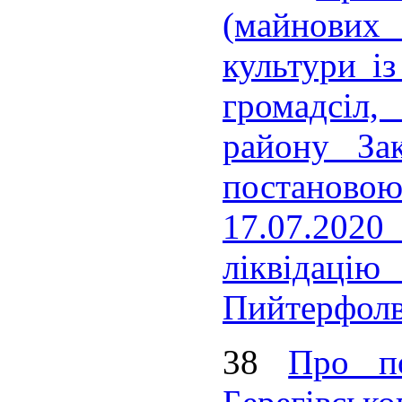
(майнових 
культури із
громадсіл,
району Зак
постаново
17.07.2020
ліквідацію
Пийтерфолві
38
Про по