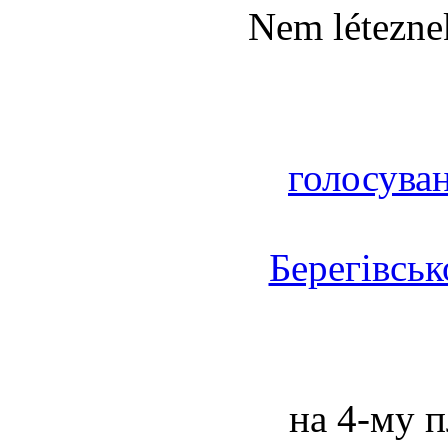
Nem léteznek
голосува
Берегівськ
на 4-му п