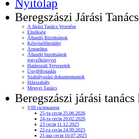
Nyitólap
Beregszászi Járási Tanács
A Járási Tanács Vezetése
Elnökség
Állandó Bizottságok
Képviselőtestület
Apparátus
Állandó bizottságok
jegyzőkönyvei
Határozati Tervezetek
Ügyfélfogadás
Szabályozási dokumentumok
Házszabály
Megyei Tanács
Beregszászi járási tanács 
VIII скликання
25-та сесія 25.06.2026
24-та сесія 20.02.2026
23 сесія 11.12.2025
22-га сесія 24.09.2025
21-ша сесія 10.07.2025