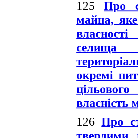
125
Про 
майна,
яке
власност
селища 
територі
окремі пит
цільовог
власність
м
126
Про с
твердими 