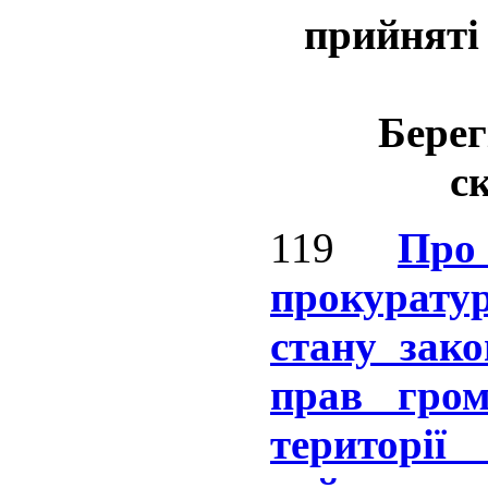
прийняті
Берег
с
119
Про 
прокурату
стану зак
прав гро
території