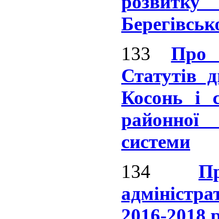
розвитк
Берегівськ
133
Про 
Статутів 
Косонь і
районн
системи
134
П
адміністр
2016-2018 