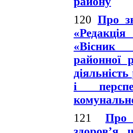
району
120
Про з
«Редакція
«Вісник 
районної 
діяльність
і персп
комунальн
121
Про 
здоров’я