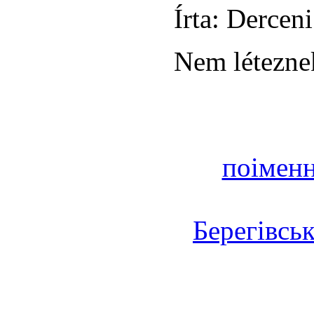
Írta: Derceni
Nem léteznek
поіменн
Берегівсь