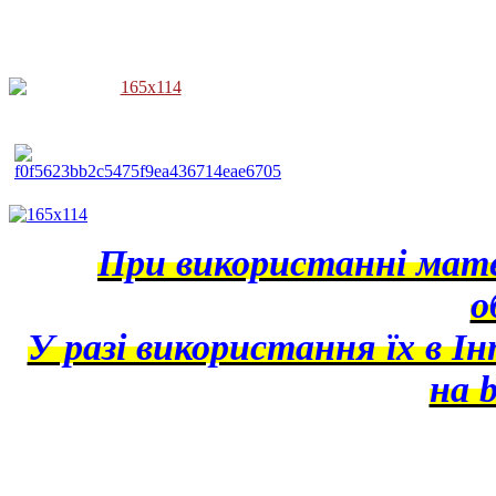
При використанні матер
о
У разі використання їх в І
на b