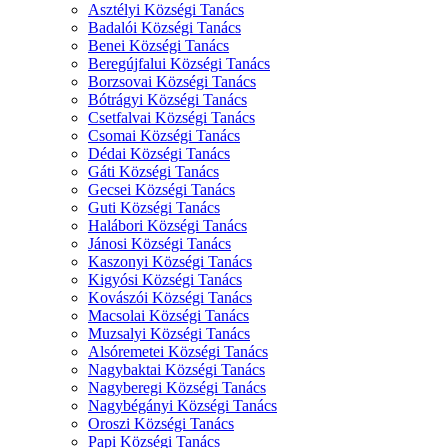
Asztélyi Községi Tanács
Badalói Községi Tanács
Benei Községi Tanács
Beregújfalui Községi Tanács
Borzsovai Községi Tanács
Bótrágyi Községi Tanács
Csetfalvai Községi Tanács
Csomai Községi Tanács
Dédai Községi Tanács
Gáti Községi Tanács
Gecsei Községi Tanács
Guti Községi Tanács
Halábori Községi Tanács
Jánosi Községi Tanács
Kaszonyi Községi Tanács
Kigyósi Községi Tanács
Kovászói Községi Tanács
Macsolai Községi Tanács
Muzsalyi Községi Tanács
Alsóremetei Községi Tanács
Nagybaktai Községi Tanács
Nagyberegi Községi Tanács
Nagybégányi Községi Tanács
Oroszi Községi Tanács
Papi Községi Tanács