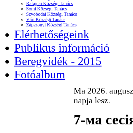
Rafajnai Községi Tanács
Somi Községi Tanács
Szvobodai Községi Tanács
Vári Községi Tanács
Zápszonyi Községi Tanács
Elérhetőségeink
Publikus információ
Beregvidék - 2015
Fotóalbum
Ma 2026. auguszt
napja lesz.
7-ма сесі