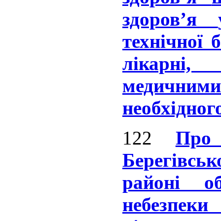
здоров’я
технічної 
лікарн
медичним
необхідног
122
Про
Берегівсь
районі о
небезпеки