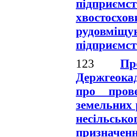
підпри
хвостосх
рудовм
підприємст
123
Пр
Держгеок
про пров
земельних 
несільсь
призначен