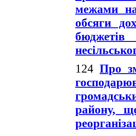
межами на
обсяги до
бюджеті
несільсько
124
Про зм
господарю
громадськ
району, щ
реорганіза