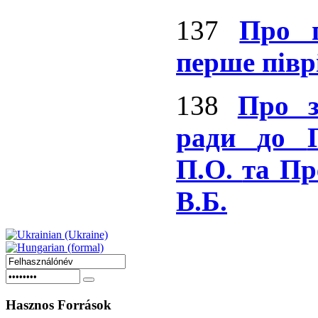
137
Про 
перше півр
138
Про з
ради
до
П.О.
та Пр
В.Б.
Hasznos
Források