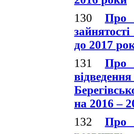
130
Про 
зайнятост
до 2017 ро
131
Про 
відведе
Берегівськ
на 2016 – 
132
Про