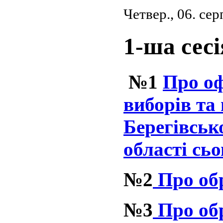
Четвер., 06. се
1-ша сесі
№1
Про оф
виборів та
Берегівськ
області сь
№2
Про обр
№3
Про обр