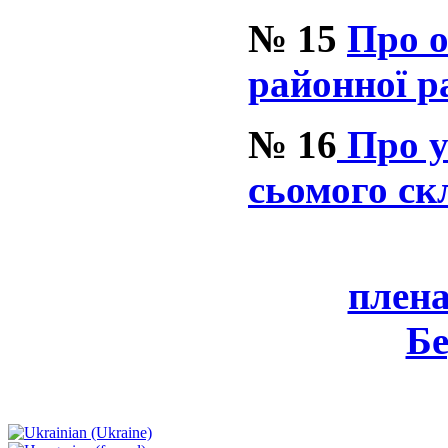
№ 15
Про о
районної р
№ 16
Про у
сьомого ск
плена
Бе