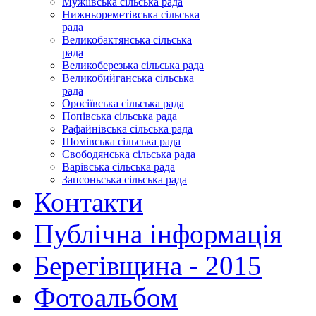
Мужіївська сільська рада
Нижньореметівська сільська
рада
Великобактянська сільська
рада
Великоберезька сільська рада
Великобийганська сільська
рада
Оросіївська сільська рада
Попівська сільська рада
Рафайнівська сільська рада
Шомівська сільська рада
Свободянська сільська рада
Варівська сільська рада
Запсоньська сільська рада
Контакти
Публічна інформація
Берегівщина - 2015
Фотоальбом