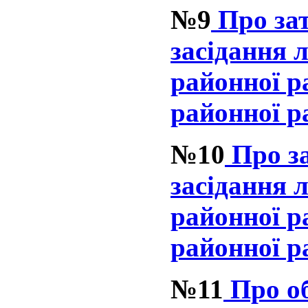
№9
Про за
засідання л
районної р
районної р
№10
Про з
засідання л
районної р
районної р
№11
Про об