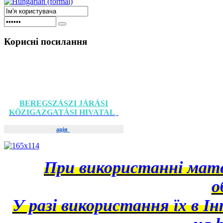
Корисні
посилання
BEREGSZÁSZI JÁRÁSI
KÖZIGAZGATÁSI HIVATAL
ація
При використанні матер
о
У разі використання їх в І