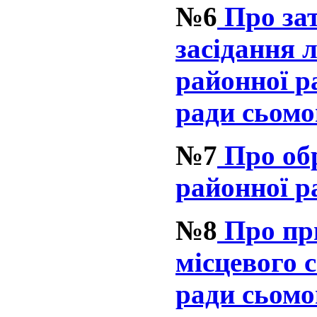
№6
Про за
засідання л
районної р
ради сьомо
№7
Про обр
районної р
№8
Про при
місцевого 
ради сьомо