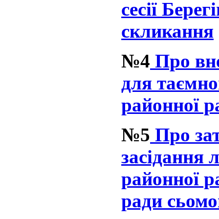
сесії Берег
скликання
№4
Про вне
для таємно
районної р
№5
Про за
засідання л
районної р
ради сьомо