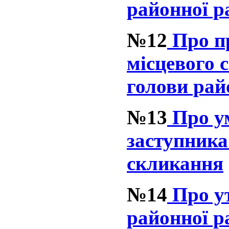
районної р
№12
Про пр
місцевого 
голови рай
№13
Про ум
заступника
скликання
№14
Про ут
районної р