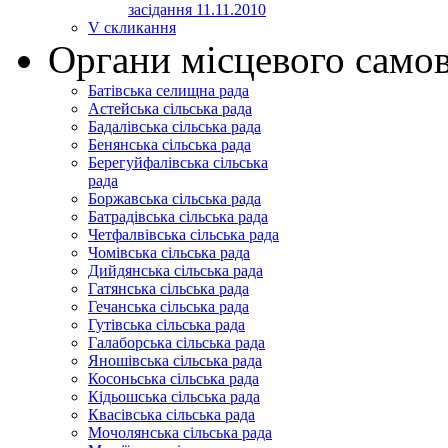
засідання 11.11.2010
V скликання
Органи місцевого само
Батівська селищна рада
Астейська сільська рада
Бадалівська сільська рада
Бенянська сільська рада
Берегуйфалівська сільська
рада
Боржавська сільська рада
Батрадівська сільська рада
Четфалвівська сільська рада
Чомівська сільська рада
Дийдянська сільська рада
Гатянська сільська рада
Гечанська сільська рада
Гутівська сільська рада
Галаборська сільська рада
Яношівська сільська рада
Косоньська сільська рада
Кідьошська сільська рада
Квасівська сільська рада
Мочолянська сільська рада