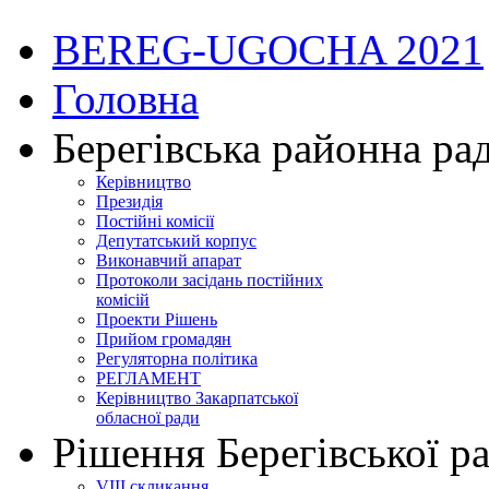
BEREG-UGOCHA 2021
Головна
Берегівська районна ра
Керівництво
Президія
Постійні комісії
Депутатський корпус
Виконавчий апарат
Протоколи засідань постійних
комісій
Проекти Рішень
Прийом громадян
Регуляторна політика
РЕГЛАМЕНТ
Керівництво Закарпатської
обласної ради
Рішення Берегівської р
VIII скликання