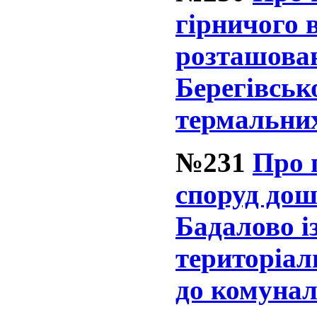
гірничого 
розташова
Берегівськ
термальни
№231
Про 
споруд дош
Бадалово із
територіал
до комунал