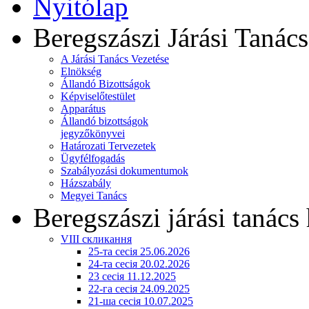
Nyitólap
Beregszászi Járási Tanács
A Járási Tanács Vezetése
Elnökség
Állandó Bizottságok
Képviselőtestület
Apparátus
Állandó bizottságok
jegyzőkönyvei
Határozati Tervezetek
Ügyfélfogadás
Szabályozási dokumentumok
Házszabály
Megyei Tanács
Beregszászi járási tanács 
VIII скликання
25-та сесія 25.06.2026
24-та сесія 20.02.2026
23 сесія 11.12.2025
22-га сесія 24.09.2025
21-ша сесія 10.07.2025