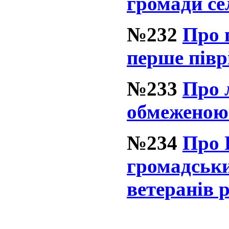
громади се
№232
Про 
перше півр
№233
Про 
обмеженою
№234
Про 
громадськи
ветеранів 