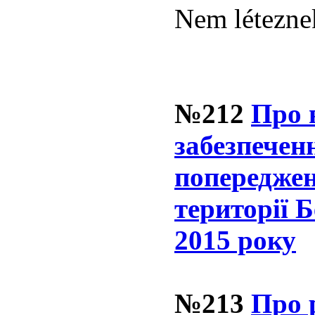
Nem léteznek
№212
Про 
забезпечен
попереджен
території Б
2015 року
№213
Про 