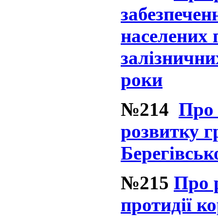
забезпечен
населених 
залізнични
роки
№214
Про
розвитку г
Берегівськ
№215
Про 
протидії ко