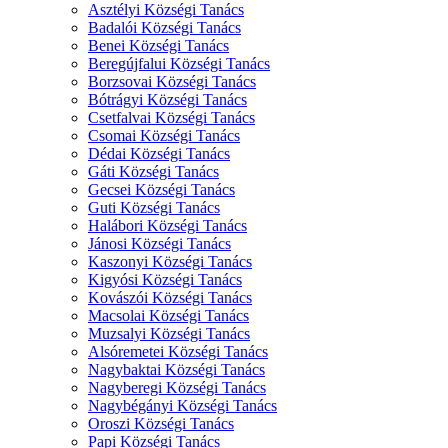
Asztélyi Községi Tanács
Badalói Községi Tanács
Benei Községi Tanács
Beregújfalui Községi Tanács
Borzsovai Községi Tanács
Bótrágyi Községi Tanács
Csetfalvai Községi Tanács
Csomai Községi Tanács
Dédai Községi Tanács
Gáti Községi Tanács
Gecsei Községi Tanács
Guti Községi Tanács
Halábori Községi Tanács
Jánosi Községi Tanács
Kaszonyi Községi Tanács
Kigyósi Községi Tanács
Kovászói Községi Tanács
Macsolai Községi Tanács
Muzsalyi Községi Tanács
Alsóremetei Községi Tanács
Nagybaktai Községi Tanács
Nagyberegi Községi Tanács
Nagybégányi Községi Tanács
Oroszi Községi Tanács
Papi Községi Tanács