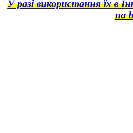
У разі використання їх в І
на b