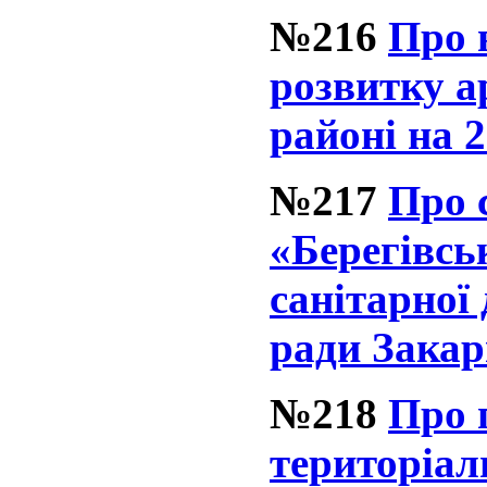
№216
Про 
розвитку а
районі на 
№217
Про 
«Берегівсь
санітарної
ради Закар
№218
Про 
територіал