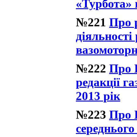
«Турбота» 
№221
Про 
діяльності
вазомоторн
№222
Про 
редакції г
2013 рік
№223
Про 
середнього