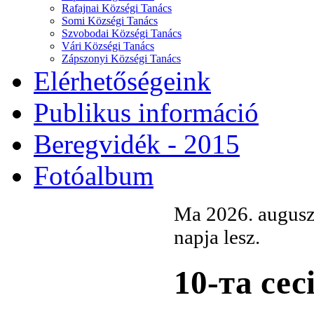
Rafajnai Községi Tanács
Somi Községi Tanács
Szvobodai Községi Tanács
Vári Községi Tanács
Zápszonyi Községi Tanács
Elérhetőségeink
Publikus információ
Beregvidék - 2015
Fotóalbum
Ma 2026. augusz
napja lesz.
10-та сес