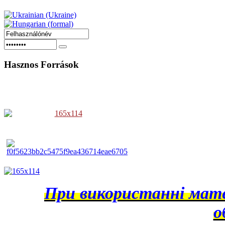
Hasznos
Források
При використанні матер
о