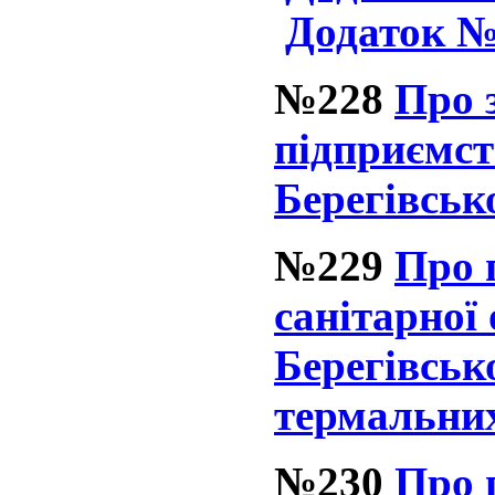
Додаток 
№228
Про 
підприємст
Берегівськ
№229
Про 
санітарної
Берегівськ
термальни
№230
Про 