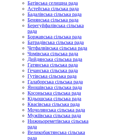
Батівська селищна рада
Астейська сільська рада
Бадалівська сільська рада
Бенянська сільська рада
Берегуйфалівська сільська
рада
Боржавська сільська рада
Батрадівська сільська рада
Четфалвівська сільська рада
Чомівська сільська рада
Дийдянська сільська рада
Гатянська сільська рада
Гечанська сільська рада
Гутівська сільська рада
Галаборська сільська рада
Яношівська сільська рада
Косоньська сільська рада
Кідьошська сільська рада
Квасівська сільська рада
Мочолянська сільська рада
Мужіївська сільська рада
Нижньореметівська сільська
рада
Великобактянська сільська
рада