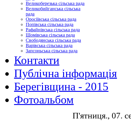
Великоберезька сільська рада
Великобийганська сільська
рада
Оросіївська сільська рада
Попівська сільська рада
Рафайнівська сільська рада
Шомівська сільська рада
Свободянська сільська рада
Варівська сільська рада
Запсоньська сільська рада
Контакти
Публічна інформація
Берегівщина - 2015
Фотоальбом
П'ятниця., 07. 