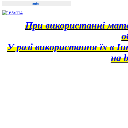
ація
При використанні матер
о
У разі використання їх в І
на b