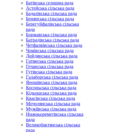
Батівська селищна рада
Астейська сільська рада
Бадалівська сільська рада
Бенянська сільська рада
Берегуйфалівська сільська
рада
Боржавська сільська рада
Батрадівська сільська рада
Четфалвівська сільська рада
Чомівська сільська рада
Дийдянська сільська рада
Гатянська сільська рада
Гечанська сільська рада
Гутівська сільська рада
Галаборська сільська рада
Яношівська сільська рада
Косоньська сільська рада
Кідьошська сільська рада
Квасівська сільська рада
Мочолянська сільська рада
Мужіївська сільська рада
Нижньореметівська сільська
рада
Великобактянська сільська
рада