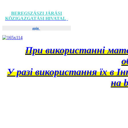
BEREGSZÁSZI JÁRÁSI
KÖZIGAZGATÁSI HIVATAL
ація
При використанні матер
о
У разі використання їх в І
на b