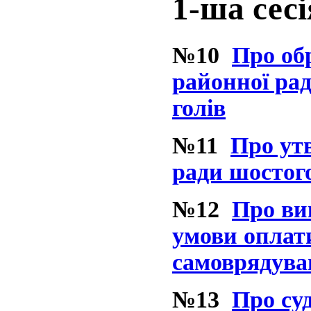
1-ша сесі
№10
Про об
районної рад
голів
№11
Про утв
ради шостог
№12
Про ви
умови оплати
самоврядува
№13
Про суд