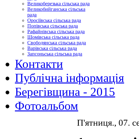
Великоберезька сільська рада
Великобийганська сільська
рада
Оросіївська сільська рада
Попівська сільська рада
Рафайнівська сільська рада
Шомівська сільська рада
Свободянська сільська рада
Варівська сільська рада
Запсоньська сільська рада
Контакти
Публічна інформація
Берегівщина - 2015
Фотоальбом
П'ятниця., 07. 