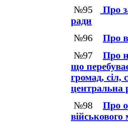
№95
Про з
ради
№96
Про в
№97
Про н
що перебуває
громад, сіл,
центральна 
№98
Про о
військового 