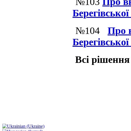
№103
Про в
Берегівсько
№104
Про 
Берегівсько
Всі рішення