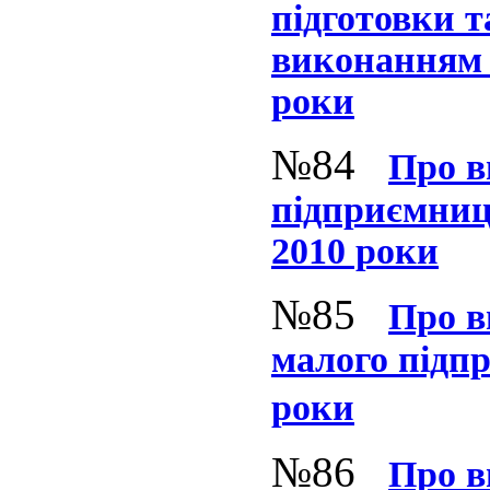
підготовки т
виконанням в
роки
№84
Про в
підприємницт
2010 роки
№85
Про в
малого підпр
роки
№86
Про в