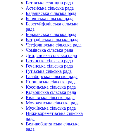
Батівська селищна рада
Астейська сільська рада
Бадалівська сільська рада
Бенянська сільська рада
Берегуйфалівська сільська
рада
Боржавська сільська рада
Батрадівська сільська рада
Четфалвівська сільська рада
Чомівська сільська рада
Дийдянська сільська рада
Гатянська сільська рада
Гечанська сільська рада
Гутівська сільська рада
Галаборська сільська рада
Яношівська сільська рада
Косоньська сільська рада
Кідьошська сільська рада
Квасівська сільська рада
Мочолянська сільська рада
Мужіївська сільська рада
Нижньореметівська сільська
рада
Великобактянська сільська
рада