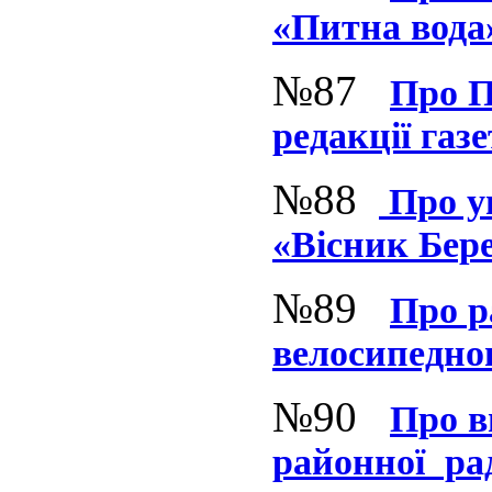
«Питна вода»
№87
Про П
редакції газ
№88
Про ув
«Вісник Бер
№89
Про р
велосипедног
№90
Про в
районної рад