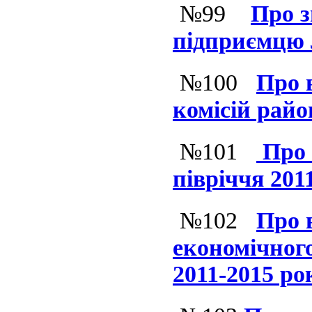
№99
Про з
підприємцю 
№100
Про 
комісій рай
№101
Про 
півріччя 201
№102
Про 
економічного
2011-2015 р