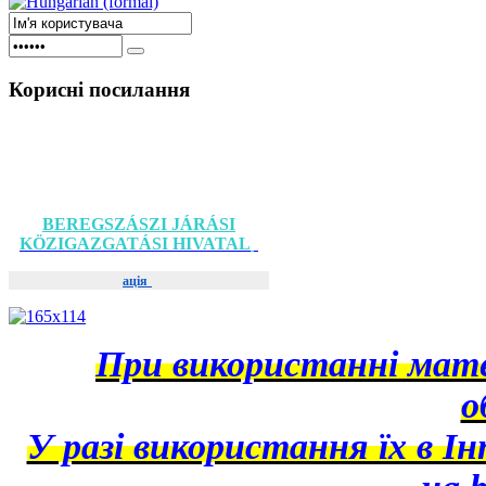
Корисні
посилання
BEREGSZÁSZI JÁRÁSI
KÖZIGAZGATÁSI HIVATAL
ація
При використанні матер
о
У разі використання їх в І