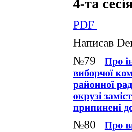
4-та сесі
PDF
Написав Der
№79
Про 
виборчої ком
районної ра
окрузі заміс
припинені д
№80
Про в