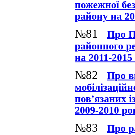
пожежної без
району на 20
№81
Про П
районного ре
на 2011-2015
№82
Про в
мобілізаційн
пов’язаних і
2009-2010 ро
№83
Про р