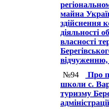
регіонально
майна Україн
здійснення к
діяльності о
власності те
Берегівськог
відчуженню, 
№94
Про п
школи с. Вар
туризму Бере
адміністраці