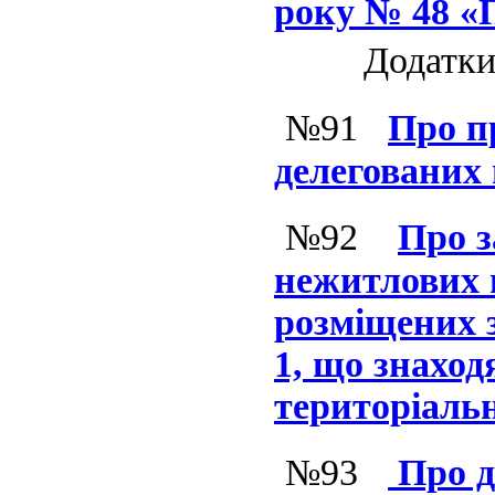
року № 48 «
Додатки
№91
Про п
делегованих
№92
Про з
нежитлових 
розміщених з
1, що знаход
територіальн
№93
Про д