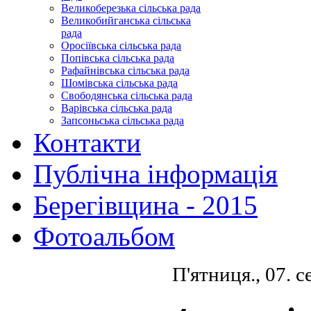
Великоберезька сільська рада
Великобийганська сільська
рада
Оросіївська сільська рада
Попівська сільська рада
Рафайнівська сільська рада
Шомівська сільська рада
Свободянська сільська рада
Варівська сільська рада
Запсоньська сільська рада
Контакти
Публічна інформація
Берегівщина - 2015
Фотоальбом
П'ятниця., 07. 