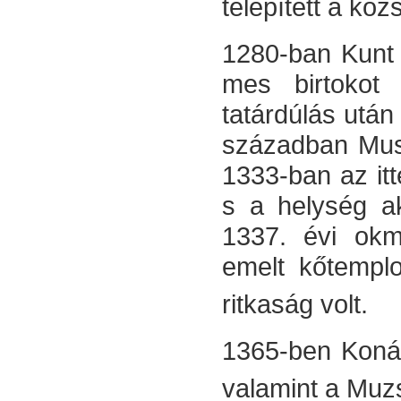
telepített a köz
1280-ban Kunt 
mes birtokot
tatárdúlás után 
században Musé
1333-ban az itt
s a helység ak
1337. évi okm
emelt kőtemplo
ritkaság volt.
1365-ben Konák 
valamint a Muz