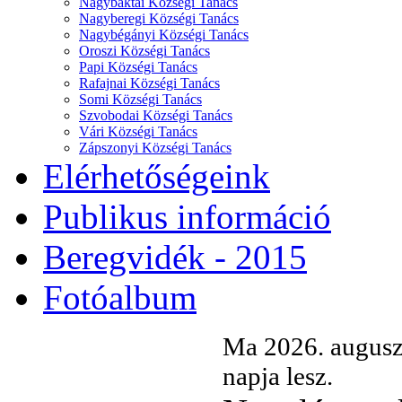
Nagybaktai Községi Tanács
Nagyberegi Községi Tanács
Nagybégányi Községi Tanács
Oroszi Községi Tanács
Papi Községi Tanács
Rafajnai Községi Tanács
Somi Községi Tanács
Szvobodai Községi Tanács
Vári Községi Tanács
Zápszonyi Községi Tanács
Elérhetőségeink
Publikus információ
Beregvidék - 2015
Fotóalbum
Ma 2026. augusz
napja lesz.