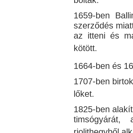
1659-ben Balli
szerződés miatt
az itteni és m
kötött.
1664-ben és 169
1707-ben birtok
lőket.
1825-ben alakíto
timsógyárát,
riolithegyből a