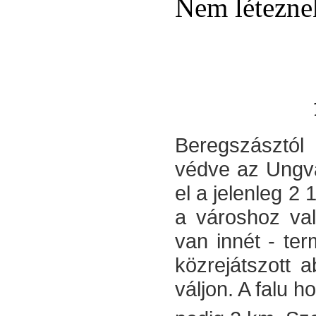
Nem léteznek
Beregszásztól 
védve az Ungvá
el a jelenleg 2
a városhoz val
van innét - te
közrejátszott 
váljon. A falu 