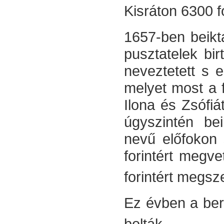
Kisráton 6300 f
1657-ben beikta
pusztatelek bi
ne­veztetett s 
melyet most a f
Ilona és Zsófiá
úgyszintén be
nevű előfokon
forintért meg
forintért megsz
Ez évben a bero
bolták.