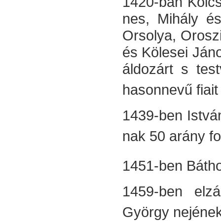
1420-ban Kölcs
nes, Mihály és
Orso­lya, Oroszi
és Kölesei Jáno
áldozárt s test
hasonnevű fiait
1439-ben István
nak 50 arány for
1451-ben Báthor
1459-ben elzál
György nejének