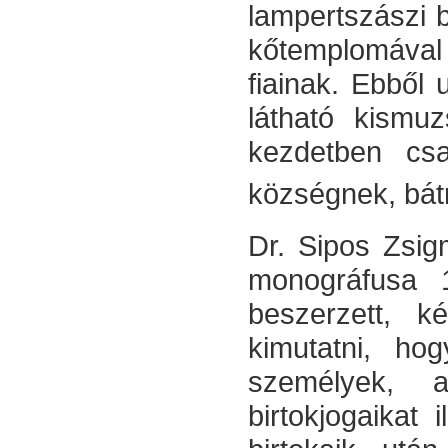
lampertszászi b
kőtemplomával 
fiainak. Ebből
látható kismu
kezdetben cs
községnek, bátr
Dr. Sipos Zsig
monográfusa 
beszerzett, k
kimutatni, h
személyek, a
birtokjogaikat