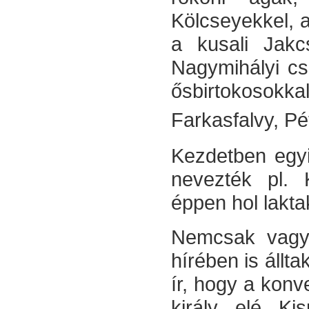
Kölcseyekkel, 
a kusali Jak
Nagymihályi cs
ősbirtokosokk
Farkasfalvy, Pé
Kezdetben egyi
nevezték pl.
éppen hol lakta
Nemcsak vagyo
hírében is állt
ír, hogy a kon
király elé K