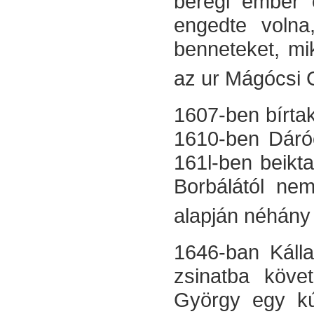
beregi ember 
engedte volna
benneteket, mi
az ur Mágócsi 
1607-ben bírtak
1610-ben Dáróc
161l-ben beikta
Borbálától nem
alap­ján néhány
1646-ban Kálla
zsinatba követ
György egy kúr