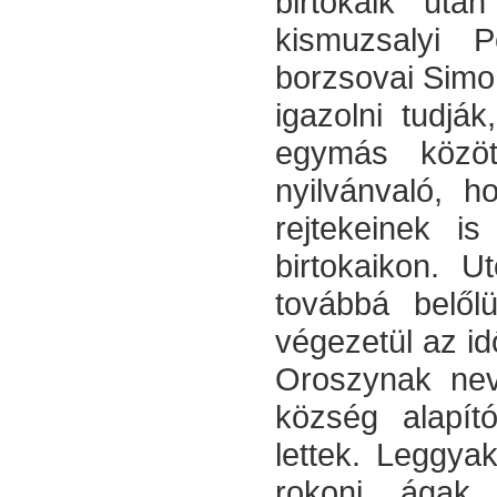
birtokaik utá
kismuzsalyi P
borzsovai Simon
igazolni tudjá
egymás között
nyilvánvaló, h
rejtekeinek is
birtokaikon. 
továbbá belől
végezetül az id
Oroszynak nev
község alapít
lettek. Leggy
rokoni ágak,