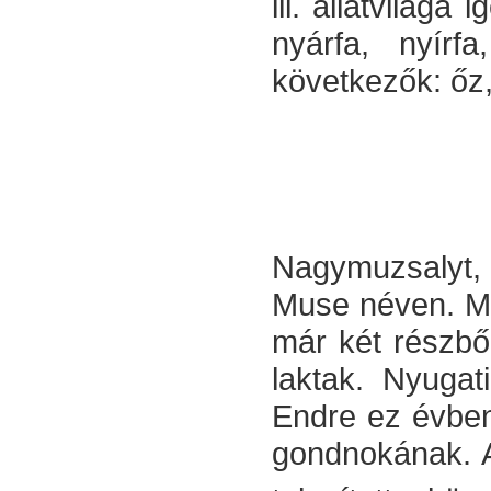
ill. állatvilága
nyárfa, nyírfa
következők: őz,
Nagymuzsalyt, 
Muse néven. Mu
már két részből,
laktak. Nyugat
Endre ez évben
gondnokának. Az