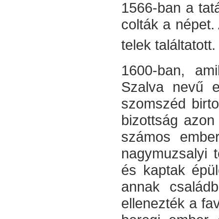
1566-ban a tatá
colták a népet
telek találtatott.
1600-ban, ami
Szalva nevű e
szomszéd birto
bizottság azon 
számos embert 
nagymuzsalyi t
és kaptak épül
annak családb
ellenezték a f