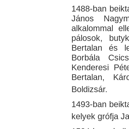
1488-ban beikta
János Nagym
alkalommal ell
pálosok, buty
Bertalan és l
Borbála Csics
Kenderesi Péte
Bertalan, Ká
Boldizsár.
1493-ban beikta
kelyek grófja J