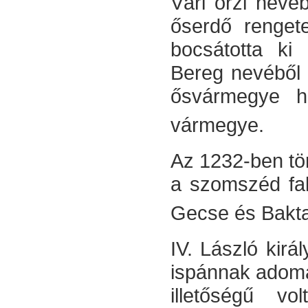
Vári őrzi nevé
őserdő rengete
bocsátotta ki
Bereg nevéből 
ősvármegye h
vármegye.
Az 1232-ben tö
a szomszéd fal
Gecse és Bakta
IV. László kir
ispánnak adomá
illetőségű v