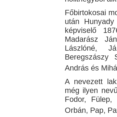
Főbirtokosai mo
után Hunyady 
képvi­selő 18
Madarász Ján
Lászlóné, Já
Beregszászy S
András és Mihál
A nevezett la
még ilyen nevű
Fodor, Fülep, 
Orbán, Pap, Pat