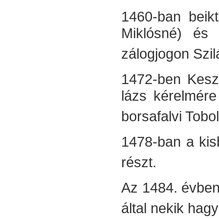
1460-ban beikt
Miklósné) és 
zálogjo­gon Szi
1472-ben Keszi
lázs kérelmére
bor­safalvi Tob
1478-ban a kisb
részt.
Az 1484. évben
által nekik hag