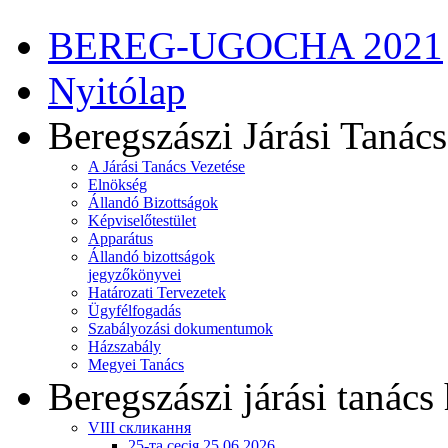
BEREG-UGOCHA 2021
Nyitólap
Beregszászi Járási Tanács
A Járási Tanács Vezetése
Elnökség
Állandó Bizottságok
Képviselőtestület
Apparátus
Állandó bizottságok
jegyzőkönyvei
Határozati Tervezetek
Ügyfélfogadás
Szabályozási dokumentumok
Házszabály
Megyei Tanács
Beregszászi járási tanács 
VIII скликання
25-та сесія 25.06.2026