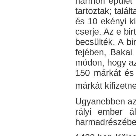
hármon épület 
tartoztak; talál
és 10 ekényi ki
cserje. Az e bi
becsülték. A bi
fejében, Bakai
módon, hogy azt
150 márkát és 
márkát kifizetn
Ugyanebben az 
rályi ember ál
harmad­részébe