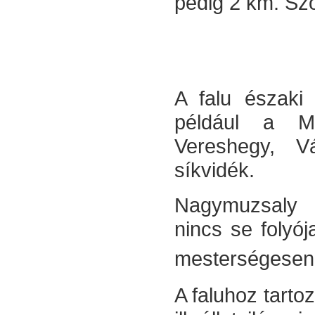
pedig 2 km. Sz
A falu északi 
például a Me
Vereshegy, V
síkvidék.
Nagymuzsaly 
nincs se folyój
mesterségesen l
A faluhoz tarto