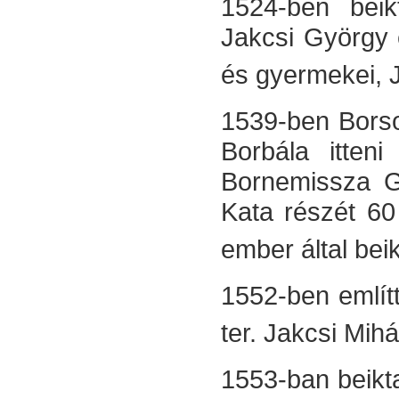
1524-ben beik
Jakcsi György 
és gyer­mekei,
1539-ben Borso
Borbála itteni
Borne­missza G
Kata részét 60 
ember által beik
1552-ben említt
ter. Jakcsi Mih
1553-ban beikt