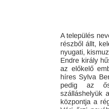
A település nev
részből állt, ke
nyugati, kismuzs
Endre király h
az előkelő emb
híres Sylva Ber
pedig az ős
szálláshelyük 
központja a ré