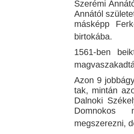
Szerémi Annátó
Annától születet
másképp Ferk
birtoká­ba.
1561-ben beik
magvaszakadtáv
Azon 9 jobbágyt
tak, mintán azo
Dalnoki Székel
Domnokos m
megszerezni, de 