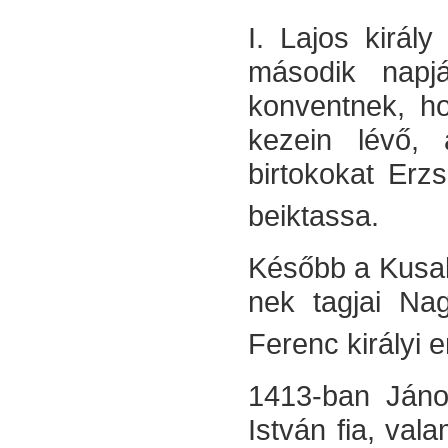
I. Lajos királ
második napj
konvent­nek, 
kezein lévő, á
birtokokat Erz
beiktassa.
Később a Kusali
nek tagjai Nag
Fe­renc királyi 
1413-ban János
István fia, val