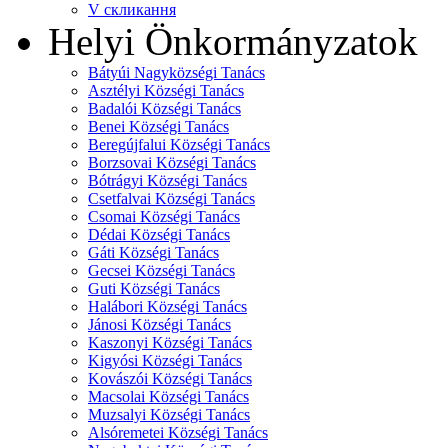
V скликання
Helyi Önkormányzatok
Bátyúi Nagyközségi Tanács
Asztélyi Községi Tanács
Badalói Községi Tanács
Benei Községi Tanács
Beregújfalui Községi Tanács
Borzsovai Községi Tanács
Bótrágyi Községi Tanács
Csetfalvai Községi Tanács
Csomai Községi Tanács
Dédai Községi Tanács
Gáti Községi Tanács
Gecsei Községi Tanács
Guti Községi Tanács
Halábori Községi Tanács
Jánosi Községi Tanács
Kaszonyi Községi Tanács
Kigyósi Községi Tanács
Kovászói Községi Tanács
Macsolai Községi Tanács
Muzsalyi Községi Tanács
Alsóremetei Községi Tanács