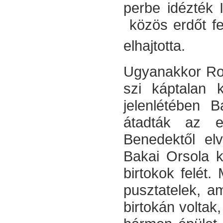
perbe idézték 
közös erdőt fel
el­hajtotta.
Ugyanakkor Rozg
szi káptalan 
jelenlété­ben 
átadták az e
Benedektől elv
Bakai Orsola k
birtokok felét.
pusztatelek, a
birtokán voltak