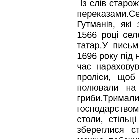
Із слів старож
переказами.
Гутманів, як
1566 році сел
татар.У пись
1696 року під 
час нараховув
проліси, щоб
полювали на 
гриби.Трима
господарством
столи, стільц
збереглися
ст