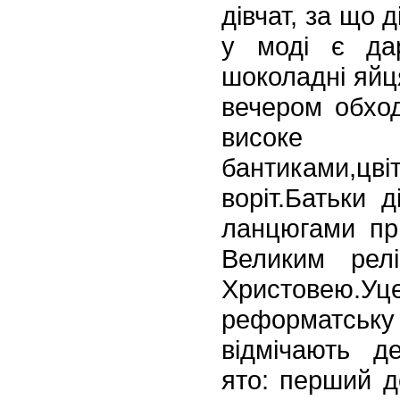
дів
чат, за що 
у моді є да
шоколадні яйця
вечером обхо
високе 
бантиками,цві
воріт.Батьки 
ланцюгами пр
Великим рел
Христовею.Уц
реформатську
відмічають д
ято:
перший ден