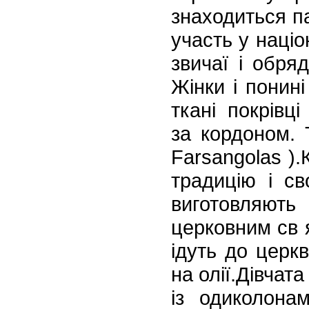
знаходиться
па
участь у націо
звичаї і обряд
Жінки і понин
ткані покрівц
за
кордоном. Т
Farsangolas ).
традицію і св
виготовляють 
церковним св 
ідуть до церкв
на олії.Дівчата
із одиколона