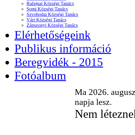
Rafajnai Községi Tanács
Somi Községi Tanács
Szvobodai Községi Tanács
Vári Községi Tanács
Zápszonyi Községi Tanács
Elérhetőségeink
Publikus információ
Beregvidék - 2015
Fotóalbum
Ma 2026. augusz
napja lesz.
Nem léteznek