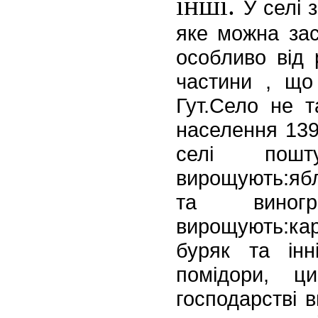
інші.
У селі
яке можна зас
особливо від 
частини , що
Гут.Село
не та
населення 139
селі пошт
вирощують:ябл
та виногр
вирощують:ка
буряк та інні
помідо
ри, ци
господарстві 