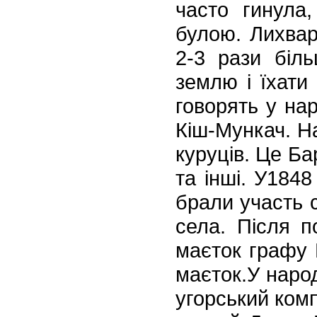
часто гинула
булою. Лихвар
2-3 ра
зи біл
землю і їхати 
говорять у на
Кіш-Мункач.
На
куруців. Це Ба
та інші. У1848
брали участь
с
села. Після п
маєток графу 
маєток.У наро
угорський ком