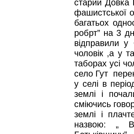
старий Довка 
фашистської о
багатьох
однос
робрт” на 3 дн
відправили у 
чоловік ,а у т
таборах усі чол
село Гут перен
у селі в періо
землі і почал
сміючись говор
землі і плачт
назвою: „ В