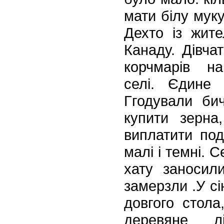
мати білу муку
Дехто із жите
Канаду. Дівча
корчмарів н
селі.
Єдине 
Ггодували би
купити зерна
виплатити под
малі і темні. 
хату заносили
замерзли .У сі
довгого стола
де
ревяне л