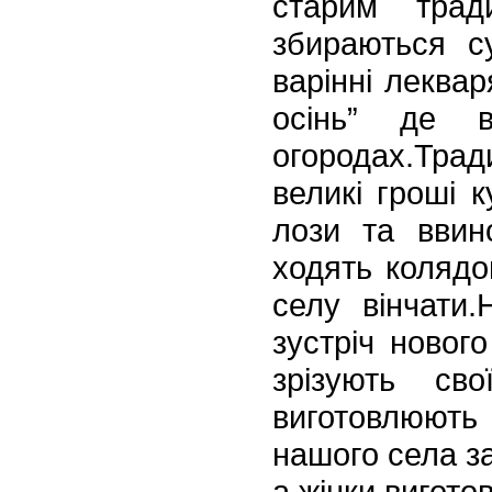
старим трад
збираються с
варінні леквар
осінь”
де вис
огородах.Трад
великі гроші к
лози та ввин
ходять колядов
селу він
чати.
зустріч новог
зрізують св
виготовлюют
нашого села за
а жін
ки вигото