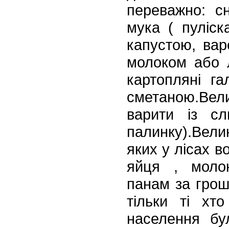
пере
важно: с
мука ( пуліск
капустою, вар
молоком або 
картопляні га
смета
ною.Вел
варити із с
палинку).Вели
яких у лісах в
яйця , моло
панам
за гроші
тільки ті хт
населення бул