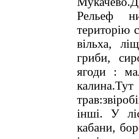
Мукачево.Д
Рельеф ни
територію с
вільха, ліщ
гриби, сир
ягоди : ма
калина.Тут
трав:звіроб
інші. У лі
кабани, бор