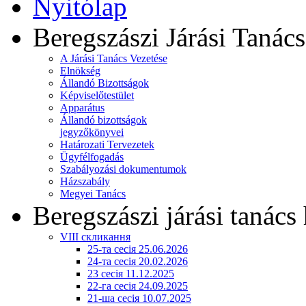
Nyitólap
Beregszászi Járási Tanács
A Járási Tanács Vezetése
Elnökség
Állandó Bizottságok
Képviselőtestület
Apparátus
Állandó bizottságok
jegyzőkönyvei
Határozati Tervezetek
Ügyfélfogadás
Szabályozási dokumentumok
Házszabály
Megyei Tanács
Beregszászi járási tanács 
VIII скликання
25-та сесія 25.06.2026
24-та сесія 20.02.2026
23 сесія 11.12.2025
22-га сесія 24.09.2025
21-ша сесія 10.07.2025