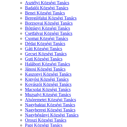
Asztélyi Községi Tanács
Badalói Községi Tanács
Benei Községi Tanács
Beregújfalui Községi Tanács
Borzsovai Községi Tanács
Bótrágyi Községi Tanács
Csetfalvai Községi Tanács
Csomai Községi Tanács
Dédai Községi Tanács
Gáti Községi Tanács
Gecsei Községi Tanács
Guti Községi Tanács
Halábori Községi Tanács
Jánosi Községi Tanács
Kaszonyi Községi Tanács
Kigyósi Községi Tanács
Kovászói Községi Tanács
Macsolai Községi Tanács
Muzsalyi Községi Tanács
Alsóremetei Községi Tanács
Nagybaktai Községi Tanács
Nagyberegi Községi Tanács
Nagybégányi Községi Tanács
Oroszi Községi Tanács
Papi Községi Tanács