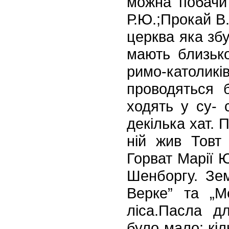
можна побачит
Р.Ю.;Прокай В.Б
церква яка збу
мають
близько
римо-католиків
проводяться б
ходять у су-
с
декілька хат. 
ній
жив Товт 
Горват Марії Ю
Шенборгу. Зем
Верке” та „М
ліса.Пасла д
було
мало: кіл