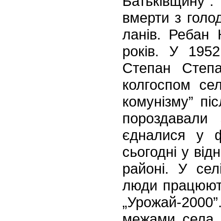
Батьківщину”.
вмерти з голо
ланів. Ребан
років.
У 1952 
Степан Степа
колгоспом сел
комунізму” піс
пороздавали 
єдналися
у фе
сьогодні у від
районі. У се
люди працюю
„Урожай-200
межами
села.