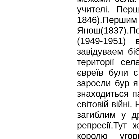
учителі. Пер
1846).Перши
Янош(1837).П
(1949-1951) 
завідуваем біб
території се
євреїв були с
заросли бур я
знаходиться
пa
світовій війні
загиблим у др
репресії.Тут 
королю угор