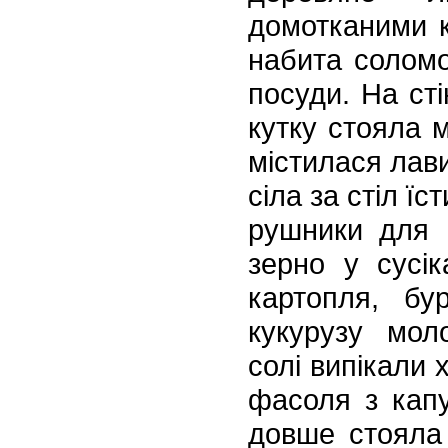
домотканими к
набита соломо
посуди. На сті
кутку стояла м
містилася лави
сіла за стіл їс
рушники для 
зерно у сусі
картопля,
буря
кукурузу моло
солі випікали 
фасоля з капу
довше стояла