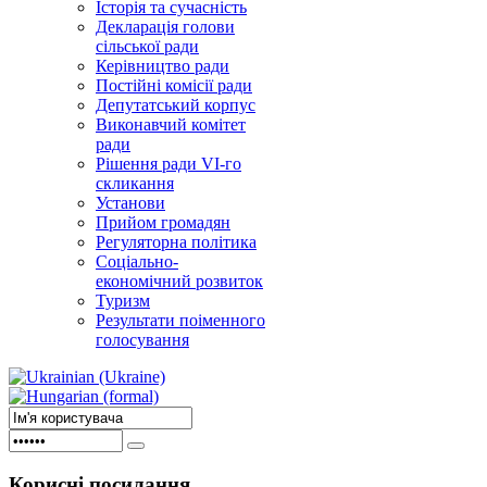
Історія та сучасність
Декларація голови
сільської ради
Керівництво ради
Постійні комісії ради
Депутатський корпус
Виконавчий комітет
ради
Рішення ради VI-го
скликання
Установи
Прийом громадян
Регуляторна політика
Соціально-
економічний розвиток
Туризм
Результати поіменного
голосування
Корисні
посилання