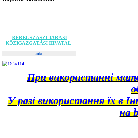
BEREGSZÁSZI JÁRÁSI
KÖZIGAZGATÁSI HIVATAL
ація
При використанні матер
о
У разі використання їх в І
на b