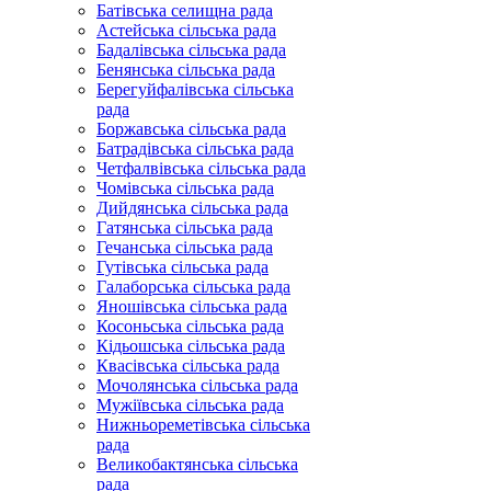
Батівська селищна рада
Астейська сільська рада
Бадалівська сільська рада
Бенянська сільська рада
Берегуйфалівська сільська
рада
Боржавська сільська рада
Батрадівська сільська рада
Четфалвівська сільська рада
Чомівська сільська рада
Дийдянська сільська рада
Гатянська сільська рада
Гечанська сільська рада
Гутівська сільська рада
Галаборська сільська рада
Яношівська сільська рада
Косоньська сільська рада
Кідьошська сільська рада
Квасівська сільська рада
Мочолянська сільська рада
Мужіївська сільська рада
Нижньореметівська сільська
рада
Великобактянська сільська
рада